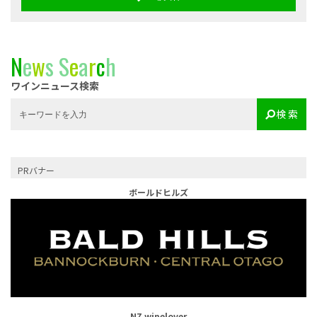
N
e
w
s
S
e
a
r
c
h
ワインニュース検索
検 索
PRバナー
ボールドヒルズ
NZ winelover