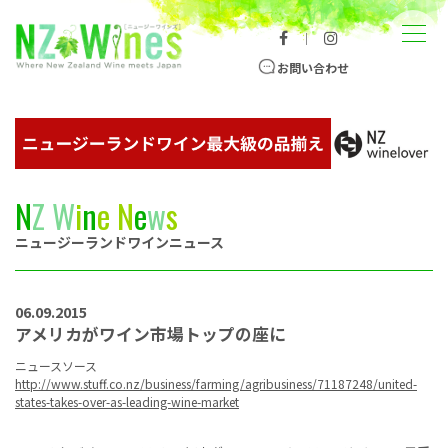
コンテンツへスキップ
メニュー
｜
ニュージーランドワイン総合サイト
お問い合わせ
N
Z
W
i
n
e
N
e
w
s
ニュージーランドワインニュース
06.09.2015
アメリカがワイン市場トップの座に
ニュースソース
http://www.stuff.co.nz/business/farming/agribusiness/71187248/united-
states-takes-over-as-leading-wine-market