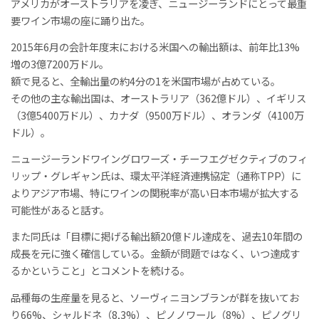
アメリカがオーストラリアを凌ぎ、ニュージーランドにとって最重
要ワイン市場の座に踊り出た。
2015年6月の会計年度末における米国への輸出額は、前年比13%
増の3億7200万ドル。
額で見ると、全輸出量の約4分の1を米国市場が占めている。
その他の主な輸出国は、オーストラリア（362億ドル）、イギリス
（3億5400万ドル）、カナダ（9500万ドル）、オランダ（4100万
ドル）。
ニュージーランドワイングロワーズ・チーフエグゼクティブのフィ
リップ・グレギャン氏は、環太平洋経済連携協定（通称TPP）に
よりアジア市場、特にワインの関税率が高い日本市場が拡大する
可能性があると話す。
また同氏は「目標に掲げる輸出額20億ドル達成を、過去10年間の
成長を元に強く確信している。金額が問題ではなく、いつ達成す
るかということ」とコメントを続ける。
品種毎の生産量を見ると、ソーヴィニヨンブランが群を抜いてお
り66%、シャルドネ（8,3%）、ピノノワール（8%）、ピノグリ