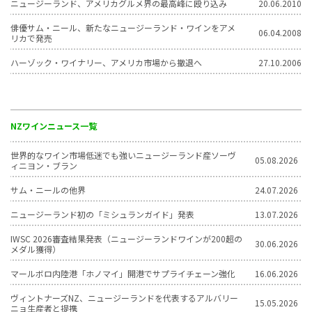
ニュージーランド、アメリカグルメ界の最高峰に殴り込み
20.06.2010
俳優サム・ニール、新たなニュージーランド・ワインをアメ
06.04.2008
リカで発売
ハーゾック・ワイナリー、アメリカ市場から撤退へ
27.10.2006
NZワインニュース一覧
世界的なワイン市場低迷でも強いニュージーランド産ソーヴ
05.08.2026
ィニヨン・ブラン
サム・ニールの他界
24.07.2026
ニュージーランド初の「ミシュランガイド」発表
13.07.2026
IWSC 2026審査結果発表（ニュージーランドワインが200超の
30.06.2026
メダル獲得）
マールボロ内陸港「ホノマイ」開港でサプライチェーン強化
16.06.2026
ヴィントナーズNZ、ニュージーランドを代表するアルバリー
15.05.2026
ニョ生産者と提携