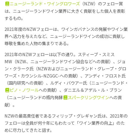
ニュージーランド・ワイングロワーズ
（NZW）のフェロー賞
は、ニュージーランドワイン業界に大きく貢献をした個人を表彰
するもの。
2021年度のNZWフェローは、ワインガバナンスの発展やワイン業
界へ活力を与えたなど、ニュージーランドワインの成功に貢献し
尊敬を集めた人物の集まりである。
2021年のNZWフェローは以下の通り。スティーブ・スミス
MW（NZW、ニュージーランドワイン協会などへの貢献）、ジョ
ン・クラーク氏（NZWおよびニュージーランド・グレープ・グロ
ワーズ・カウンシル-NZGGC-への貢献）、アンディ・フロスト氏
（国内研究への貢献）、ルディ・バウアー氏（ニュージーランド・
ピノ・ノワール
への貢献）、ダニエル＆アデル・ル・ブラン
（ニュージーランドの瓶内発酵
スパークリングワイン
への貢
献）。
NZWの最高責任者であるフィリップ・グレギャン氏は、2021年の
フェローは全員が何十年にもわたって「ワイン業界の向上」のた
めに尽力してきたと話す。