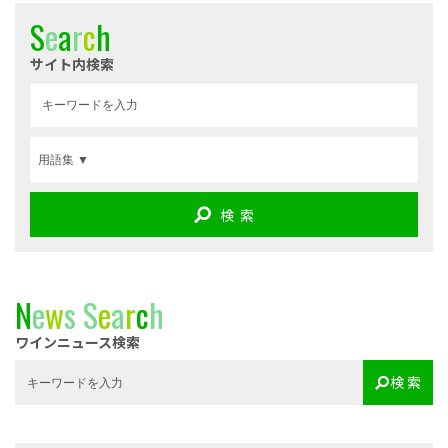
S
e
a
r
c
h
サイト内検索
検 索
N
e
w
s
S
e
a
r
c
h
ワインニュース検索
検 索