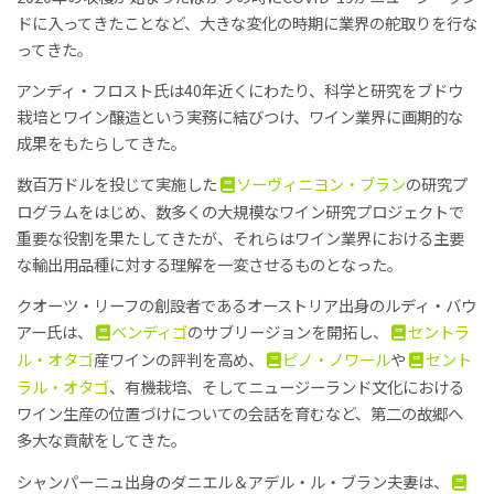
ドに入ってきたことなど、大きな変化の時期に業界の舵取りを行な
ってきた。
アンディ・フロスト氏は40年近くにわたり、科学と研究をブドウ
栽培とワイン醸造という実務に結びつけ、ワイン業界に画期的な
成果をもたらしてきた。
数百万ドルを投じて実施した
ソーヴィニヨン・ブラン
の研究プ
ログラムをはじめ、数多くの大規模なワイン研究プロジェクトで
重要な役割を果たしてきたが、それらはワイン業界における主要
な輸出用品種に対する理解を一変させるものとなった。
クオーツ・リーフの創設者であるオーストリア出身のルディ・バウ
アー氏は、
ベンディゴ
のサブリージョンを開拓し、
セントラ
ル・オタゴ
産ワインの評判を高め、
ピノ・ノワール
や
セント
ラル・オタゴ
、有機栽培、そしてニュージーランド文化における
ワイン生産の位置づけについての会話を育むなど、第二の故郷へ
多大な貢献をしてきた。
シャンパーニュ出身のダニエル＆アデル・ル・ブラン夫妻は、