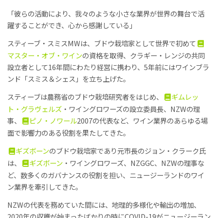
「彼らの活動により、我々のような小さな業界が世界の舞台で活
躍することができ、心から感謝している」
スティーブ・スミスMWは、ブドウ栽培家として世界で初めて
マスター・オブ・ワイン
の資格を取得、クラギー・レンジの共同
設立者として16年間にわたり経営に携わり、5年前にはワインブラ
ンド「スミス＆シェス」を立ち上げた。
スティーブは農務省のブドウ栽培研究者をはじめ、
ギムレッ
ト・グラヴェルズ
・ワイングロワーズの設立委員長、NZWの理
事、
ピノ・ノワール
2007の代表など、ワイン業界のあらゆる場
面で影響力のある役割を果たしてきた。
ギズボーン
のブドウ栽培家であり元市長のジョン・クラーク氏
は、
ギズボーン
・ワイングロワーズ、NZGGC、NZWの理事な
ど、数多くのガバナンスの役割を担い、ニュージーランドのワイ
ン業界を牽引してきた。
NZWの代表を務めていた間には、地理的多様化や輸出の増加、
2020年の収穫が始まったばかりの時にCOVID-19がニュージーラン