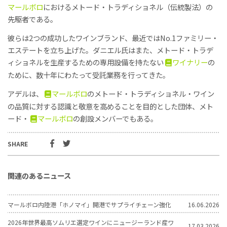
マールボロ
におけるメトード・トラディショネル（伝統製法）の
先駆者である。
彼らは2つの成功したワインブランド、最近ではNo.1ファミリー・
エステートを立ち上げた。ダニエル氏はまた、メトード・トラデ
ィショネルを生産するための専用設備を持たない
ワイナリー
の
ために、数十年にわたって受託業務を行ってきた。
アデルは、
マールボロ
のメトード・トラディショネル・ワイン
の品質に対する認識と敬意を高めることを目的とした団体、メト
ード・
マールボロ
の創設メンバーでもある。
SHARE
関連のあるニュース
マールボロ内陸港「ホノマイ」開港でサプライチェーン強化
16.06.2026
2026年世界最高ソムリエ選定ワインにニュージーランド産ワ
17.03.2026