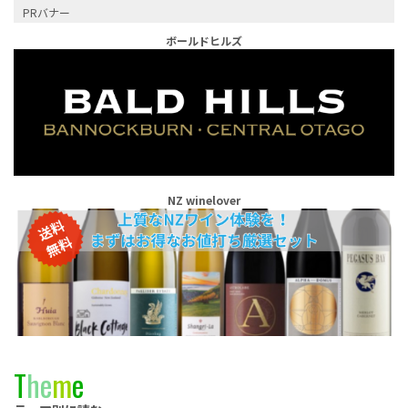
PRバナー
ボールドヒルズ
NZ winelover
T
h
e
m
e