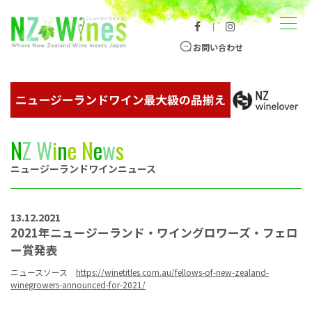
コンテンツへスキップ
メニュー
｜
ニュージーランドワイン総合サイト
お問い合わせ
N
Z
W
i
n
e
N
e
w
s
ニュージーランドワインニュース
13.12.2021
2021年ニュージーランド・ワイングロワーズ・フェロ
ー賞発表
ニュースソース
https://winetitles.com.au/fellows-of-new-zealand-
winegrowers-announced-for-2021/