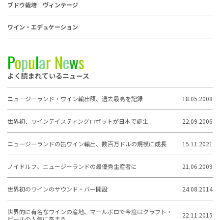
ブドウ栽培｜ヴィンテージ
ワイン・エデュケーション
P
o
p
u
l
a
r
N
e
w
s
よく読まれているニュース
ニュージーランド・ワイン輸出額、過去最高を記録
18.05.2008
世界初、ワインテイスティングロボットが日本で誕生
22.09.2006
ニュージーランドの缶ワイン輸出、数百万ドルの規模に成長
15.11.2021
ノイドルフ、ニュージーランドの最優秀生産者に
21.06.2009
世界初のワインのサウンド・バー開設
24.08.2014
世界的に有名なワインの産地、マールボロで今度はクラフト・
22.11.2015
ビールの人気に高まる