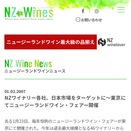
コンテンツへスキップ
メニュー
｜
ニュージーランドワイン総合サイト
お問い合わせ
N
Z
W
i
n
e
N
e
w
s
ニュージーランドワインニュース
01.02.2007
NZワイナリー各社、日本市場をターゲットに～東京に
てニュージーランドワイン・フェアー開催
去る1月23日、毎年恒例のニュージーランドワイン・フェアーが東
京にて開催された。今年は過去最大規模となる46ワイナリーから