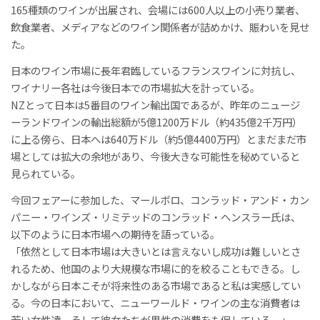
165種類のワインが出展され、会場には600人以上の小売り業者、
飲食業者、メディアなどのワイン関係者が詰めかけ、賑わいを見せ
た。
日本のワイン市場に長年君臨しているフランスワインに対抗し、
ワイナリー各社は今後日本での市場拡大を計っている。
NZとって日本は5番目のワイン輸出国であるが、昨年のニュージ
ーランドワインの輸出総額が5億1200万ドル（約435億2千万円）
に上る傍ら、日本へは640万ドル（約5億4400万円）とまだまだ市
場としては拡大の余地があり、今後大きな可能性を秘めていると
見られている。
今回フェアーに参加した、マールボロ、コンラッド・アンド・カン
パニー・ワインズ・リミテッドのコンラッド・ヘンスラー氏は、
以下のように日本市場への期待を語っている。
「依然として日本市場は大きいとは言えないし成功は難しいとさ
れるため、他国のより大規模な市場に的を絞ることもできる。し
かしながら日本こそが将来性のある市場であると私は実感してい
る。今の日本において、ニューワールド・ワインの主な消費者は
若い女性達。そして彼女たちが男性の消費をも促している。」