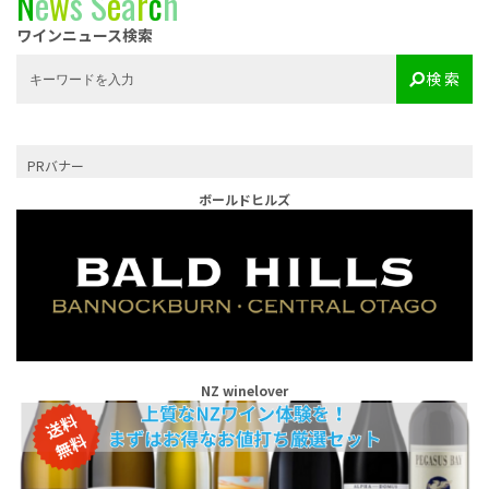
N
e
w
s
S
e
a
r
c
h
ワインニュース検索
検 索
PRバナー
ボールドヒルズ
NZ winelover