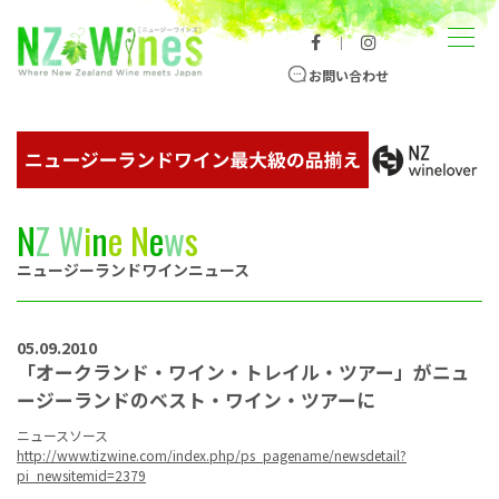
コンテンツへスキップ
メニュー
｜
ニュージーランドワイン総合サイト
お問い合わせ
N
Z
W
i
n
e
N
e
w
s
ニュージーランドワインニュース
05.09.2010
「オークランド・ワイン・トレイル・ツアー」がニュ
ージーランドのベスト・ワイン・ツアーに
ニュースソース
http://www.tizwine.com/index.php/ps_pagename/newsdetail?
pi_newsitemid=2379