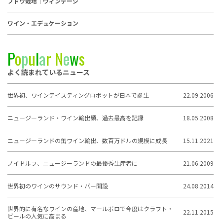
ブドウ栽培｜ヴィンテージ
ワイン・エデュケーション
P
o
p
u
l
a
r
N
e
w
s
よく読まれているニュース
世界初、ワインテイスティングロボットが日本で誕生
22.09.2006
ニュージーランド・ワイン輸出額、過去最高を記録
18.05.2008
ニュージーランドの缶ワイン輸出、数百万ドルの規模に成長
15.11.2021
ノイドルフ、ニュージーランドの最優秀生産者に
21.06.2009
世界初のワインのサウンド・バー開設
24.08.2014
世界的に有名なワインの産地、マールボロで今度はクラフト・
22.11.2015
ビールの人気に高まる