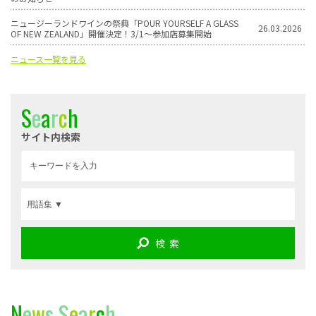
ニュージーランドワインの祭典「POUR YOURSELF A GLASS
26.03.2026
OF NEW ZEALAND」開催決定！3/1〜参加店募集開始
ニュース一覧を見る
S
e
a
r
c
h
サイト内検索
検 索
N
e
w
s
S
e
a
r
c
h