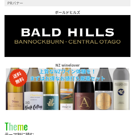
PRバナー
ボールドヒルズ
NZ winelover
T
h
e
m
e
テーマ別に読む