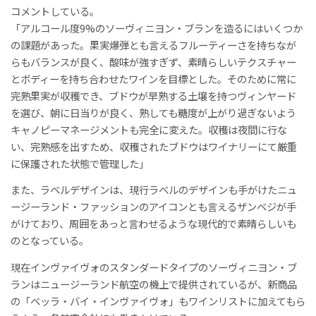
コメントしている。
「アルコール度9%のソーヴィニヨン・ブランを造るにはいくつか
の課題があった。果実爆弾とも言えるフルーティーさを持ちなが
らもバランスが良く、酸味が強すぎず、素晴らしいテクスチャー
とボディーを持ち合わせたワインを目標とした。そのために常に
完熟果実が収穫でき、ブドウが早熟する土壌を持つヴィンヤード
を選び、朝に日当りが良く、熟しても糖度が上がり過ぎないよう
キャノピーマネージメントも完全に変えた。収穫は夜間に行な
い、完熟感を出すため、収穫されたブドウはワイナリーにて厳重
に保護された状態で管理した」
また、ラベルデザインは、現行ラベルのデザインも手がけたニュ
ージーランド・ファッションのアイコンとも言えるザンベジが手
がけており、周囲をあっと言わせるような現代的で素晴らしいも
のとなっている。
現在インヴァイヴォのスタンダードタイプのソーヴィニヨン・ブ
ランはニュージーランド航空の機上で提供されているが、新商品
の「ベッラ・バイ・インヴァイヴォ」もワインリストに加えてもら