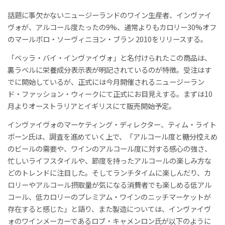
話題に事欠かないニュージーランドのワイン生産者、インヴァイ
ヴォが、アルコール度たったの9%、通常よりもカロリー30%オフ
のマールボロ・ソーヴィニヨン・ブラン 2010をリリースする。
「ベッラ・バイ・インヴァイヴォ」と名付けられたこの商品は、
裏ラベルに栄養成分表示表が明記されているのが特徴。受注はす
でに開始しているが、正式には今月開催されるニュージーラン
ド・ファッション・ウィークにて正式にお目見えする。まずは10
月よりオーストラリアとイギリスにて販売開始予定。
インヴァイヴォのマーケティング・ディレクター、ティム・ライト
ボーン氏は、調査を進めていく上で、「アルコール度と糖分控えめ
のビールの需要や、ワインのアルコール度に対する感心の強さ、
忙しいライフスタイルや、節度を持ったアルコールの楽しみ方な
どのトレンドに注目した。そしてランチタイムに楽しんだり、カ
ロリーやアルコール摂取量が気になる消費者でも楽しめる低アル
コール、低カロリーのプレミアム・ワインのニッチマーケットが
存在すると感じた」と語り、また製造については、インヴァイヴ
ォのワインメーカーであるロブ・キャメンロン氏が以下のように