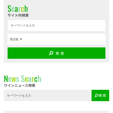
S
e
a
r
c
h
サイト内検索
検 索
N
e
w
s
S
e
a
r
c
h
ワインニュース検索
検 索