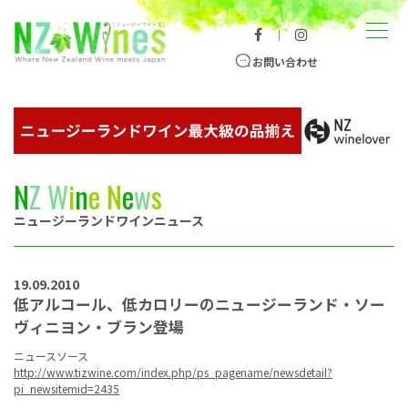
コンテンツへスキップ
メニュー
｜
ニュージーランドワイン総合サイト
お問い合わせ
N
Z
W
i
n
e
N
e
w
s
ニュージーランドワインニュース
19.09.2010
低アルコール、低カロリーのニュージーランド・ソー
ヴィニヨン・ブラン登場
ニュースソース
http://www.tizwine.com/index.php/ps_pagename/newsdetail?
pi_newsitemid=2435