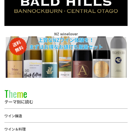
NZ winelover
T
h
e
m
e
テーマ別に読む
ワイン醸造
ワイン＆料理