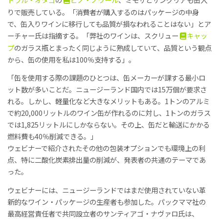
りで販売している。「消費者が購入するのはパッケージの中身
で、缶入りワインに移行しても品質が損なわれることはない」とア
ーチャー氏は指摘する。「弊社のワインは、スクリュー
キャッ
プ
のガラス瓶とまったく同じように熟成していて、品質という観点
から、缶の使用を私は100％支持する」。
「缶を使用する際の課題のひとつは、缶メーカーが課する最小ロ
ット数が多いことだ。ニュージーランド国内では15万個が要求さ
れる。しかし、軽量化など大きなメリットもある。1トンのアルミ
で約20,000リットルのワイン缶が作れるのに対し、1トンのガラス
では1,825リットルにしかならない。その上、缶だと輸送にかかる
燃料費も40％削減できる。」
ウェビナーで紹介されたその他の包装オプションでも環境上の利
点、特に二酸化炭素排出量の削減が、発表者の共通のテーマであ
った。
ウェビナーには、ニュージーランドではまだ使用されていない革
新的なワイン・パッケージの生産者も参加した。パックママ社の
最高経営責任者で共同設立者のサンティアゴ・ナヴァロ氏は、