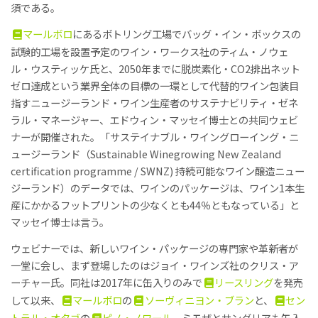
須である。
マールボロ
にあるボトリング工場でバッグ・イン・ボックスの
試験的工場を設置予定のワイン・ワークス社のティム・ノウェ
ル・ウスティッケ氏と、2050年までに脱炭素化・CO2排出ネット
ゼロ達成という業界全体の目標の一環として代替的ワイン包装目
指すニュージーランド・ワイン生産者のサステナビリティ・ゼネ
ラル・マネージャー、エドウィン・マッセイ博士との共同ウェビ
ナーが開催された。「サステイナブル・ワイングローイング・ニ
ュージーランド（Sustainable Winegrowing New Zealand
certification programme / SWNZ) 持続可能なワイン醸造ニュー
ジーランド）のデータでは、ワインのパッケージは、ワイン1本生
産にかかるフットプリントの少なくとも44％ともなっている」と
マッセイ博士は言う。
ウェビナーでは、新しいワイン・パッケージの専門家や革新者が
一堂に会し、まず登場したのはジョイ・ワインズ社のクリス・ア
ーチャー氏。同社は2017年に缶入りのみで
リースリング
を発売
して以来、
マールボロ
の
ソーヴィニヨン・ブラン
と、
セン
トラル・オタゴ
の
ピノ・ノワール
、ミモザとサングリアも缶入