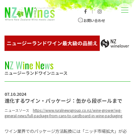
コンテンツへスキップ
メニュー
｜
ニュージーランドワイン総合サイト
お問い合わせ
N
Z
W
i
n
e
N
e
w
s
ニュージーランドワインニュース
07.10.2024
進化するワイン・パッケージ：缶から段ボールまで
ニュースソース
https://www.ruralnewsgroup.co.nz/wine-grower/wg-
general-news/full-package-from-cans-to-cardboard-in-wine-packaging
ワイン業界でのパッケージ方法転換には「ニッチ市場拡大」が必