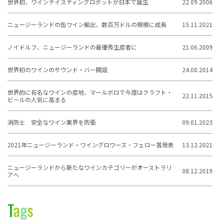
世界初、ワインテイスティングロボットが日本で誕生
22.09.2006
ニュージーランドの缶ワイン輸出、数百万ドルの規模に成長
15.11.2021
ノイドルフ、ニュージーランドの最優秀生産者に
21.06.2009
世界初のワインのサウンド・バー開設
24.08.2014
世界的に有名なワインの産地、マールボロで今度はクラフト・
22.11.2015
ビールの人気に高まる
消防士 安全なワイン業界を防衛
09.01.2023
2021年ニュージーランド・ワイングロワーズ・フェロー賞発表
13.12.2021
ニュージーランドから新たなワインカテゴリーがオーストラリ
08.12.2019
アへ
T
a
g
s