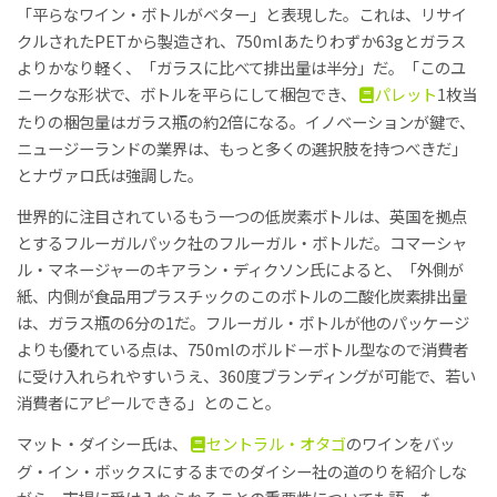
「平らなワイン・ボトルがベター」と表現した。これは、リサイ
クルされたPETから製造され、750mlあたりわずか63gとガラス
よりかなり軽く、「ガラスに比べて排出量は半分」だ。「このユ
ニークな形状で、ボトルを平らにして梱包でき、
パレット
1枚当
たりの梱包量はガラス瓶の約2倍になる。イノベーションが鍵で、
ニュージーランドの業界は、もっと多くの選択肢を持つべきだ」
とナヴァロ氏は強調した。
世界的に注目されているもう一つの低炭素ボトルは、英国を拠点
とするフルーガルパック社のフルーガル・ボトルだ。コマーシャ
ル・マネージャーのキアラン・ディクソン氏によると、「外側が
紙、内側が食品用プラスチックのこのボトルの二酸化炭素排出量
は、ガラス瓶の6分の1だ。フルーガル・ボトルが他のパッケージ
よりも優れている点は、750mlのボルドーボトル型なので消費者
に受け入れられやすいうえ、360度ブランディングが可能で、若い
消費者にアピールできる」とのこと。
マット・ダイシー氏は、
セントラル・オタゴ
のワインをバッ
グ・イン・ボックスにするまでのダイシー社の道のりを紹介しな