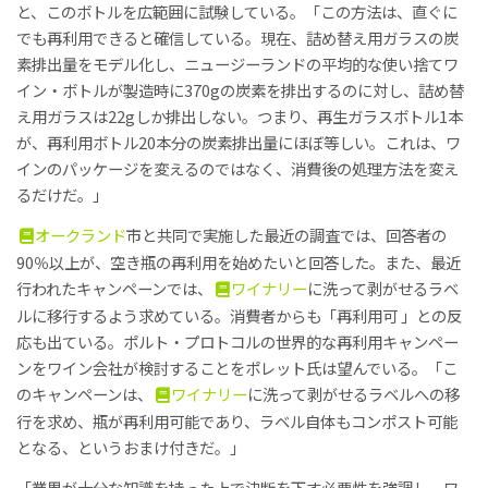
と、このボトルを広範囲に試験している。「この方法は、直ぐに
でも再利用できると確信している。現在、詰め替え用ガラスの炭
素排出量をモデル化し、ニュージーランドの平均的な使い捨てワ
イン・ボトルが製造時に370gの炭素を排出するのに対し、詰め替
え用ガラスは22gしか排出しない。つまり、再生ガラスボトル1本
が、再利用ボトル20本分の炭素排出量にほぼ等しい。これは、ワ
インのパッケージを変えるのではなく、消費後の処理方法を変え
るだけだ。」
オークランド
市と共同で実施した最近の調査では、回答者の
90％以上が、空き瓶の再利用を始めたいと回答した。また、最近
行われたキャンペーンでは、
ワイナリー
に洗って剥がせるラベ
ルに移行するよう求めている。消費者からも「再利用可 」との反
応も出ている。ポルト・プロトコルの世界的な再利用キャンペー
ンをワイン会社が検討することをポレット氏は望んでいる。「こ
のキャンペーンは、
ワイナリー
に洗って剥がせるラベルへの移
行を求め、瓶が再利用可能であり、ラベル自体もコンポスト可能
となる、というおまけ付きだ。」
「業界が十分な知識を持った上で決断を下す必要性を強調し、ワ