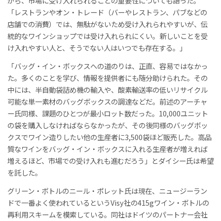
がら、市場に受け入れられることの重要性についても語った。
「レストランやオン・トレード（バーやレストラン、パブなどの
店舗での消費）では、無駄がないため受け入れられやすいが、伝
統的なワインショップでは受け入れられにくい。新しいことを受
け入れやすい人と、そうでない人はいつでも存在する。」
「バッグ・イン・ボックスへの道のりは、正直、容易ではなかっ
た。多くのことを学び、情報を提供者にも随分助けられた。その
中には、半自動袋詰め機の輸入や、酸素輸送率の低いリサイクル
可能な単一素材のバッグボックスの調達などだ。前述のアーチャ
ー氏同様、課題のひとつが最小ロット数だった。10,000ユニット
の袋を購入しなければならなかったが、その後同様のバッグボッ
クスでワイン造りしたい他の生産者に3,500袋ほど販売した。高品
質なワインをバッグ・イン・ボックスに入れる生産者が増えれば
増えるほど、市場での受け入れも進むだろう」とダイシー氏は希望
を託した。
グリーン・ボトルのニール・ポレット氏は現在、ニュージーラン
ドで一番よく使われているというVisy社の415gワイン・ボトルの
再利用スキームを模索している。同社はドイツのパートナー会社