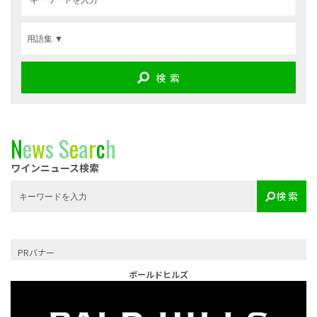
検 索
N
e
w
s
S
e
a
r
c
h
ワインニュース検索
検 索
PRバナー
ボールドヒルズ