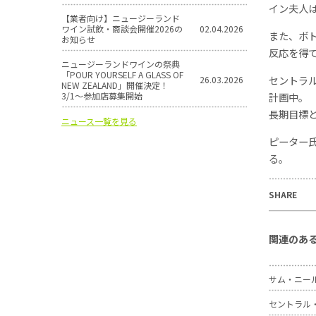
イン夫人
【業者向け】ニュージーランド
ワイン試飲・商談会開催2026の
02.04.2026
また、ボ
お知らせ
反応を得
ニュージーランドワインの祭典
「POUR YOURSELF A GLASS OF
セントラ
26.03.2026
NEW ZEALAND」開催決定！
3/1〜参加店募集開始
計画中。
長期目標
ニュース一覧を見る
ピーター
る。
SHARE
関連のあ
サム・ニー
セントラル