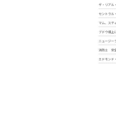
ザ・リアル
セントラル
マム、ステ
ブドウ畑上
ニュージー
消防士 安
エドモンド