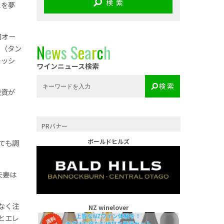
検 索
スを夢
同オー
N
e
w
s
S
e
a
r
c
h
ン（タン
レッシ
ワインニュース検索
検 索
投資が
PRバナー
ボールドヒルズ
ても調
夫妻は
なく注
NZ winelover
とエレ