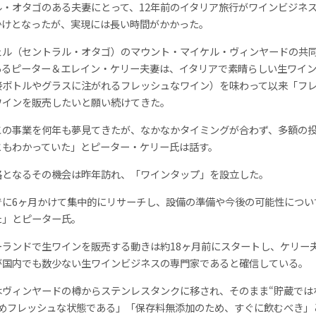
ル・オタゴのある夫妻にとって、12年前のイタリア旅行がワインビジネ
かけとなったが、実現には長い時間がかかった。
ェル（セントラル・オタゴ）のマウント・マイケル・ヴィンヤードの共
あるピーター＆エレイン・ケリー夫妻は、イタリアで素晴らしい生ワイ
接ボトルやグラスに注がれるフレッシュなワイン）を味わって以来「フ
ワインを販売したいと願い続けてきた。
この事業を何年も夢見てきたが、なかなかタイミングが合わず、多額の
ともわかっていた」とピーター・ケリー氏は話す。
路となるその機会は昨年訪れ、「ワインタップ」を設立した。
でに6ヶ月かけて集中的にリサーチし、設備の準備や今後の可能性につい
た」とピーター氏。
ーランドで生ワインを販売する動きは約18ヶ月前にスタートし、ケリー
が国内でも数少ない生ワインビジネスの専門家であると確信している。
はヴィンヤードの樽からステンレスタンクに移され、そのまま“貯蔵では
ためフレッシュな状態である」「保存料無添加のため、すぐに飲むべき」