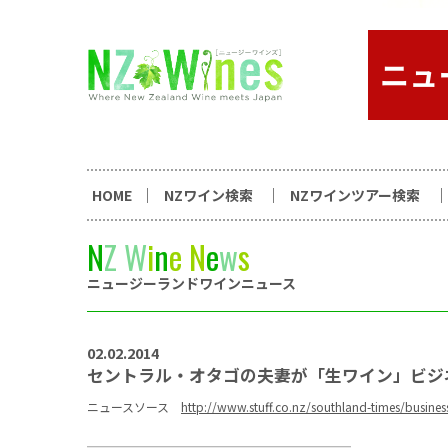
コンテンツへスキップ
ニュージーランドワイン総合
HOME
NZワイン検索
NZワインツアー検索
N
Z
W
i
n
e
N
e
w
s
ニュージーランドワインニュース
02.02.2014
セントラル・オタゴの夫妻が「生ワイン」ビジ
ニュースソース
http://www.stuff.co.nz/southland-times/busines