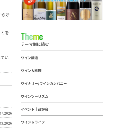
から好
ことを
T
h
e
m
e
テーマ別に読む
してい
ワイン醸造
ワイン＆料理
ワイナリー/ワインカンパニー
ワインツーリズム
イベント｜品評会
07.2026
ワイン＆ライフ
03.2026