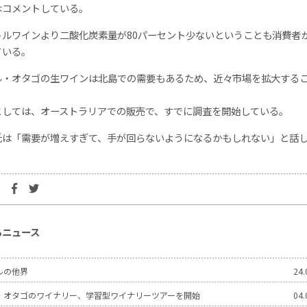
はコメントしている。
トルワインより二酸化炭素量が80パーセント少ないということも消費者
ている。
ル・オタゴの生ワインは北島での需要もあるため、近々市場を拡大する
としては、オーストラリアでの販売で、すでに調査を開始している。
氏は「需要が増えすぎて、手が回らないようになるかもしれない」と話
るニュース
ルの他界
24.
・オタゴのワイナリー、学習型ワイナリーツアーを開始
04.