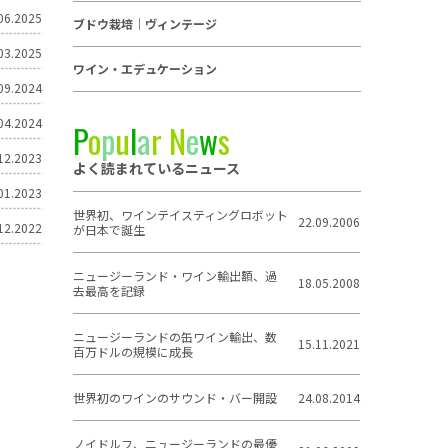
06.2025
ブドウ栽培｜ヴィンテージ
03.2025
ワイン・エデュケーション
09.2024
04.2024
P
o
p
u
l
a
r
N
e
w
s
12.2023
よく読まれているニュース
01.2023
世界初、ワインテイスティングロボット
22.09.2006
12.2022
が日本で誕生
ニュージーランド・ワイン輸出額、過
18.05.2008
去最高を記録
ニュージーランドの缶ワイン輸出、数
15.11.2021
百万ドルの規模に成長
世界初のワインのサウンド・バー開設
24.08.2014
ノイドルフ、ニュージーランドの最優