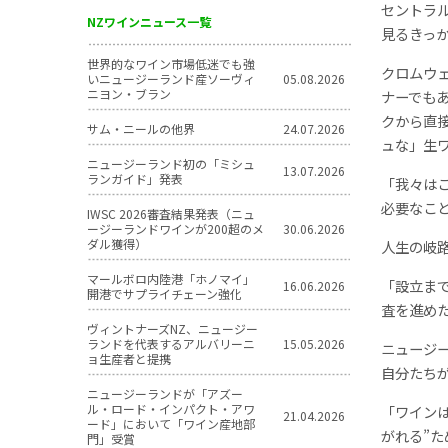
セントラ
NZワインニュース一覧
見るきっ
世界的なワイン市場低迷でも強
クロムウ
いニュージーランド産ソーヴィ
05.08.2026
ニヨン・ブラン
ナーでも
クから直
サム・ニールの他界
24.07.2026
ュな」生
ニュージーランド初の「ミシュ
13.07.2026
ランガイド」発表
「我々は
必要なこ
IWSC 2026審査結果発表（ニュ
ージーランドワインが200超のメ
30.06.2026
ダル獲得）
人生の岐
マールボロ内陸港「ホノマイ」
「設立ま
16.06.2026
開港でサプライチェーン強化
査を進め
ヴィントナーズNZ、ニュージー
ランドを代表するアルバリーニ
15.05.2026
ニュージ
ョ生産者と提携
自分たち
ニュージーランドが「アズー
ル・ロード・インパクト・アワ
「ワイン
21.04.2026
ード」において「ワイン産地部
がれる”
門」受賞