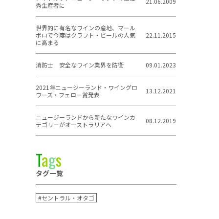
21.06.2009
秀生産者に
世界的に有名なワインの産地、マール
ボロで今度はクラフト・ビールの人気
22.11.2015
に高まる
消防士 安全なワイン業界を防衛
09.01.2023
2021年ニュージーランド・ワイングロ
13.12.2021
ワーズ・フェロー賞発表
ニュージーランドから新たなワインカ
08.12.2019
テゴリーがオーストラリアへ
T
a
g
s
タグ一覧
#セントラル・オタゴ