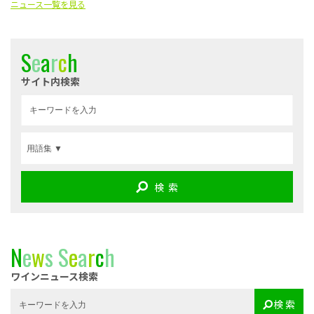
ニュース一覧を見る
S
e
a
r
c
h
サイト内検索
検 索
N
e
w
s
S
e
a
r
c
h
ワインニュース検索
検 索