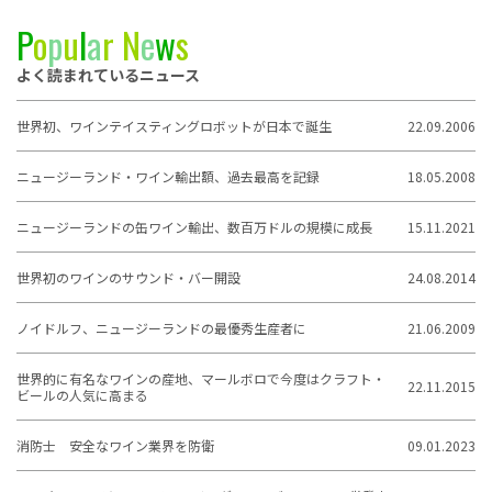
P
o
p
u
l
a
r
N
e
w
s
よく読まれているニュース
世界初、ワインテイスティングロボットが日本で誕生
22.09.2006
ニュージーランド・ワイン輸出額、過去最高を記録
18.05.2008
ニュージーランドの缶ワイン輸出、数百万ドルの規模に成長
15.11.2021
世界初のワインのサウンド・バー開設
24.08.2014
ノイドルフ、ニュージーランドの最優秀生産者に
21.06.2009
世界的に有名なワインの産地、マールボロで今度はクラフト・
22.11.2015
ビールの人気に高まる
消防士 安全なワイン業界を防衛
09.01.2023