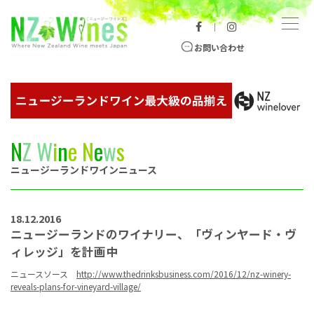
コンテンツへスキップ
メニュー
｜
ニュージーランドワイン総合サイト
お問い合わせ
N
Z
W
i
n
e
N
e
w
s
ニュージーランドワインニュース
18.12.2016
ニュージーランドのワイナリー、「ヴィンヤード・ヴ
ィレッジ」を計画中
ニュースソース
http://www.thedrinksbusiness.com/2016/12/nz-winery-
reveals-plans-for-vineyard-village/