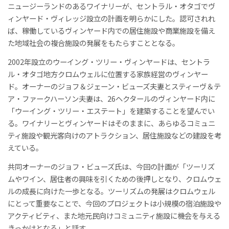
ニュージーランドのあるワイナリーが、セントラル・オタゴでヴ
ィンヤード・ヴィレッジ設立の計画を明らかにした。認可されれ
ば、稼働しているヴィンヤード内での居住施設や商業施設を備え
た地域社会の複合施設の発展をもたらすこととなる。
2002年設立のウーイング・ツリー・ヴィンヤードは、セントラ
ル・オタゴ地方クロムウェルに位置する家族経営のヴィンヤー
ド。オーナーのジョフ＆ジェーン・ビューズ夫妻とスティーヴ＆テ
ア・ファークハーソン夫妻は、26ヘクタールのヴィンヤード内に
「ウーイング・ツリー・エステート」を建築することを望んでい
る。ワイナリーとヴィンヤードはそのままに、あらゆるコミュニ
ティ施設や観光客向けのアトラクション、居住施設などの建設を考
えている。
共同オーナーのジョフ・ビューズ氏は、今回の計画が「ツーリズ
ムやワイン、居住者の興味を引くための後押しとなり、クロムウェ
ルの成長に向けた一歩となる。ツーリズムの発展はクロムウェル
にとって重要なことで、今回のプロジェクトは小規模の宿泊施設や
アクティビティ、また地元民向けコミュニティ施設に機会を与える
きっかけとなる」と話す。