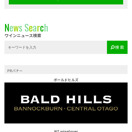
N
e
w
s
S
e
a
r
c
h
ワインニュース検索
検 索
PRバナー
ボールドヒルズ
NZ winelover