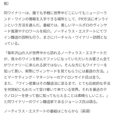
能）
同ワイナリーは、誰でも手軽に世界中どこにいてもニュージーラ
ンド・ワインの情報を入手できる場所として、PR方法にオンライ
ンという方法を選んだ。番組では、美しいマールボロのヴィンヤ
ード風景やテロワールを紹介。ノーティラス・エステートにてワ
イン醸造の説明も行う、まさにバーチャル・ワイナリー訪問とな
っている。
「毎年沢山の人が世界中から訪れるノーティラス・エステートだ
が、我々のワインを飲んでファンになっていただいたお客さん全て
がワイナリーに来られる訳ではない。そんな方にもワイナリーを
知って貰い、実際にヴィンヤードを見てもらうには最良の方法。」
とマーケティング・マネージャーのアイロンサイド氏は言う。
また、「ワイン産業はその醸造法に至るまで、とても伝統的な手法
を何世紀にもわたって受け継いで来ている世界。それを最近のテ
クノロジーを使って皆に知ってもらえることは素晴らしいこと。」
と同ワイナリーのワイン醸造家であるジョーンズ氏は語る。
ノーティラス・エステートの番組はこちらから（英語）