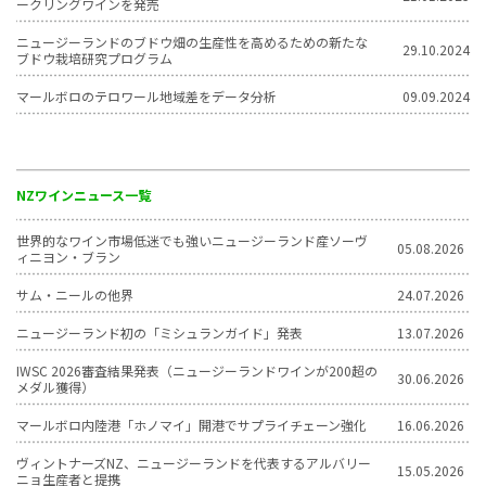
ークリングワインを発売
ニュージーランドのブドウ畑の生産性を高めるための新たな
29.10.2024
ブドウ栽培研究プログラム
マールボロのテロワール地域差をデータ分析
09.09.2024
NZワインニュース一覧
世界的なワイン市場低迷でも強いニュージーランド産ソーヴ
05.08.2026
ィニヨン・ブラン
サム・ニールの他界
24.07.2026
ニュージーランド初の「ミシュランガイド」発表
13.07.2026
IWSC 2026審査結果発表（ニュージーランドワインが200超の
30.06.2026
メダル獲得）
マールボロ内陸港「ホノマイ」開港でサプライチェーン強化
16.06.2026
ヴィントナーズNZ、ニュージーランドを代表するアルバリー
15.05.2026
ニョ生産者と提携