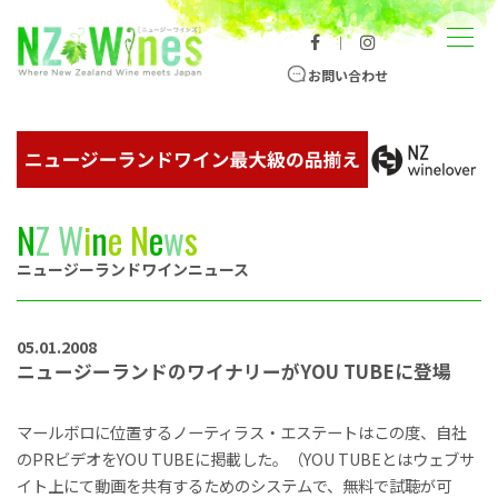
コンテンツへスキップ
メニュー
｜
ニュージーランドワイン総合サイト
お問い合わせ
N
Z
W
i
n
e
N
e
w
s
ニュージーランドワインニュース
05.01.2008
ニュージーランドのワイナリーがYOU TUBEに登場
マールボロに位置するノーティラス・エステートはこの度、自社
のPRビデオをYOU TUBEに掲載した。（YOU TUBEとはウェブサ
イト上にて動画を共有するためのシステムで、無料で試聴が可