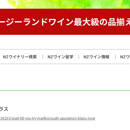
サイト
NZワイナリー検索
NZワイン留学
NZワイン情報
NZ
ラス
6236203/wait-till-you-try-marlborough-sauvignon-blanc-now