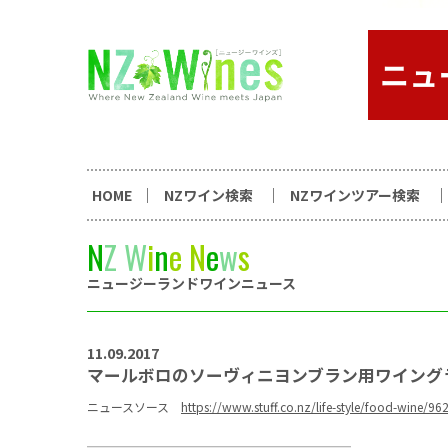
コンテンツへスキップ
ニュージーランドワイン総合
HOME
NZワイン検索
NZワインツアー検索
N
Z
W
i
n
e
N
e
w
s
ニュージーランドワインニュース
11.09.2017
マールボロのソーヴィニヨンブラン用ワイング
ニュースソース
https://www.stuff.co.nz/life-style/food-wine/9