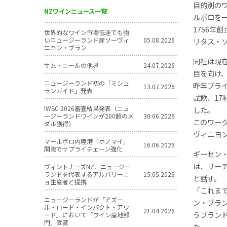
目的別の
NZワインニュース一覧
ルボロを
1756
世界的なワイン市場低迷でも強
いニュージーランド産ソーヴィ
05.08.2026
リタス・
ニヨン・ブラン
同社は現
サム・ニールの他界
24.07.2026
目を向け
ニュージーランド初の「ミシュ
昨年ブラ
13.07.2026
ランガイド」発表
試飲、1
IWSC 2026審査結果発表（ニュ
した。
ージーランドワインが200超のメ
30.06.2026
このワー
ダル獲得）
ヴィニヨ
マールボロ内陸港「ホノマイ」
16.06.2026
開港でサプライチェーン強化
ギーセン
は、リー
ヴィントナーズNZ、ニュージー
ランドを代表するアルバリーニ
15.05.2026
と話す。
ョ生産者と提携
「これま
ニュージーランドが「アズー
ン・ブラ
ル・ロード・インパクト・アワ
21.04.2026
うブラン
ード」において「ワイン産地部
門」受賞
た。