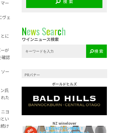
検 索
、マー
にヴェ
N
e
w
s
S
e
a
r
c
h
ことに
ワインニュース検索
バーが
検 索
を確認
・ソー
PRバナー
ボールドヒルズ
ソン氏
くれた
ィニヨ
ロとい
NZ winelover
は続け