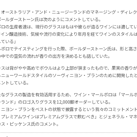
・オーストラリア・アンド・ニュージーランドのマネージング・ディレク
ボールダーストーン氏は次のようにコメントしている。
ボロの生産者達は、現行のグラスはもはや彼らが造るワインには適して
ワイン醸造技術、気候や流行の変化により年月を経てワインのスタイル
している」
ルボロでテイスティングを行った際、ボールダーストーン氏は、形と高
の中での空気の流れが香りの出方を決めるとも話していた。
ラスは背がやや高めでボウルはより上部が狭まったもので、果実の香り
るニューワールドスタイルのソーヴィニヨン・ブランのために開発した
メントしている。
たなグラスの製造を有効活用するため、ワイン・マールボロは「マール
ランド」のロゴ入りグラスを12,000脚オーダーしている。
ィニヨン・ブランをベストの状態で披露するという我々のコミットメン
。プレミアムワインはプレミアムグラスで飲むべき」とジェネラル・マ
カス・ピッケンス氏のコメント。