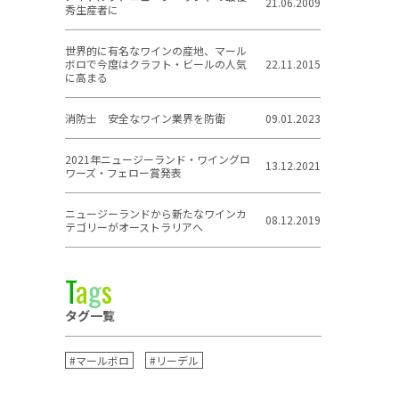
21.06.2009
秀生産者に
世界的に有名なワインの産地、マール
ボロで今度はクラフト・ビールの人気
22.11.2015
に高まる
消防士 安全なワイン業界を防衛
09.01.2023
2021年ニュージーランド・ワイングロ
13.12.2021
ワーズ・フェロー賞発表
ニュージーランドから新たなワインカ
08.12.2019
テゴリーがオーストラリアへ
T
a
g
s
タグ一覧
#マールボロ
#リーデル