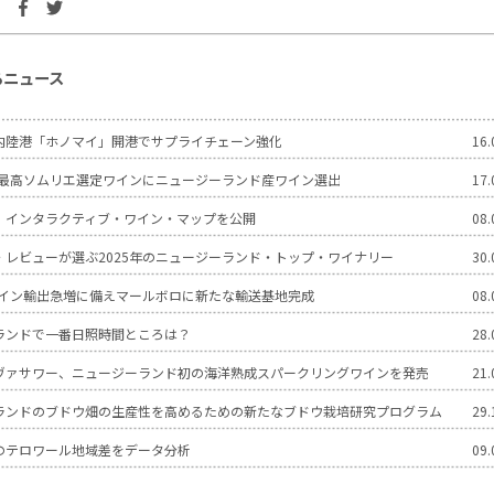
るニュース
内陸港「ホノマイ」開港でサプライチェーン強化
16.
世界最高ソムリエ選定ワインにニュージーランド産ワイン選出
17.
 インタラクティブ・ワイン・マップを公開
08.
・レビューが選ぶ2025年のニュージーランド・トップ・ワイナリー
30.
のワイン輸出急増に備えマールボロに新たな輸送基地完成
08.
ランドで一番日照時間ところは？
28.
ヴァサワー、ニュージーランド初の海洋熟成スパークリングワインを発売
21.
ランドのブドウ畑の生産性を高めるための新たなブドウ栽培研究プログラム
29.
のテロワール地域差をデータ分析
09.