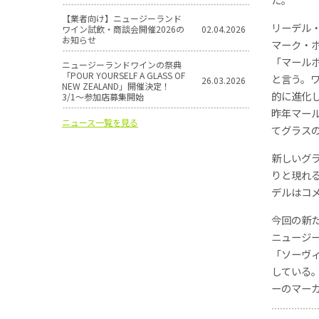
【業者向け】ニュージーランド
リーデル
ワイン試飲・商談会開催2026の
02.04.2026
お知らせ
マーク・
「マール
ニュージーランドワインの祭典
「POUR YOURSELF A GLASS OF
と言う。
26.03.2026
NEW ZEALAND」開催決定！
的に進化
3/1〜参加店募集開始
昨年マー
ニュース一覧を見る
てグラス
新しいグ
りと現れ
デルはコ
今回の新
ニュージー
「ソーヴ
している
ーのマー