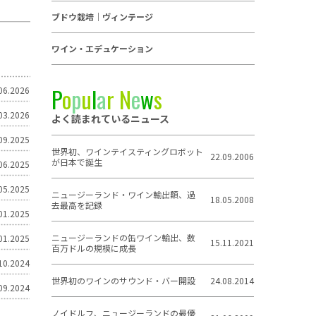
ブドウ栽培｜ヴィンテージ
ワイン・エデュケーション
P
o
p
u
l
a
r
N
e
w
s
06.2026
03.2026
よく読まれているニュース
09.2025
世界初、ワインテイスティングロボット
22.09.2006
が日本で誕生
06.2025
05.2025
ニュージーランド・ワイン輸出額、過
18.05.2008
去最高を記録
01.2025
ニュージーランドの缶ワイン輸出、数
01.2025
15.11.2021
百万ドルの規模に成長
10.2024
世界初のワインのサウンド・バー開設
24.08.2014
09.2024
ノイドルフ、ニュージーランドの最優