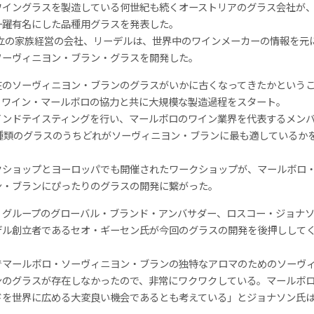
ワイングラスを製造している何世紀も続くオーストリアのグラス会社が
一躍有名にした品種用グラスを発表した。
年創立の家族経営の会社、リーデルは、世界中のワインメーカーの情報を元
ソーヴィニヨン・ブラン・グラスを開発した。
在のソーヴィニヨン・ブランのグラスがいかに古くなってきたかという
、ワイン・マールボロの協力と共に大規模な製造過程をスタート。
インドテイスティングを行い、マールボロのワイン業界を代表するメン
7種類のグラスのうちどれがソーヴィニヨン・ブランに最も適しているか
クショップとヨーロッパでも開催されたワークショップが、マールボロ
ン・ブランにぴったりのグラスの開発に繋がった。
・グループのグローバル・ブランド・アンバサダー、ロスコー・ジョナ
デル創立者であるセオ・ギーセン氏が今回のグラスの開発を後押しして
でマールボロ・ソーヴィニヨン・ブランの独特なアロマのためのソーヴ
ンのグラスが存在しなかったので、非常にワクワクしている。マールボ
ドを世界に広める大変良い機会であるとも考えている」とジョナソン氏