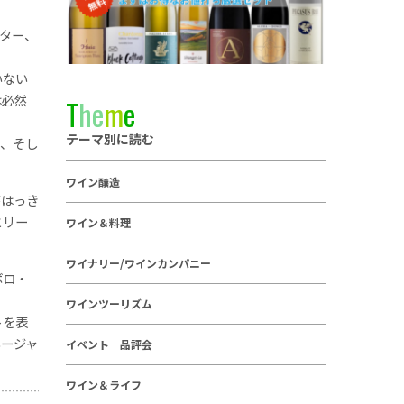
ター、
いない
は必然
T
h
e
m
e
テーマ別に読む
さ、そし
ワイン醸造
がはっき
とリー
ワイン＆料理
ワイナリー/ワインカンパニー
ボロ・
ワインツーリズム
トを表
ネージャ
イベント｜品評会
ワイン＆ライフ