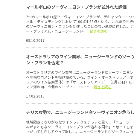
マールボロのソーヴィニヨン・ブランが並外れた評価
2つのマールボロ産ソーヴィニヨン・ブランが、デキャンター・ワ
ネル・テイスティングにおいて100点中98点という、これまで世界
のソーヴィニヨン・ブランも到達したことのない地位に達した。デ
ー・プレミアム・ニュージーランド……
続きを読む
09.10.2017
オーストラリアのワイン業界、ニュージーランドのソー
ン・ブランを否定？
オーストラリアのワイン業界はニュージーランド産ソーヴィニヨン
へ辛辣なコメントを投げ始めている。ワイン・オーストラリア（オ
リアのワイン振興団体）は「オーストラリア・デー（1月26日）に
マン海の向こう側のソーヴィニヨン・……
続きを読む
17.02.2013
チリの攻勢で、ニュージーランド産ソーヴィニオン危う
地域限定になりがちなワインラックをチラッと見て、「ニュージー
みがまともなソーヴィニヨン・ブランが造れる国だ」と思ってしま
ィがいても許してやって欲しい。ニュージーランドがソーヴィニヨ