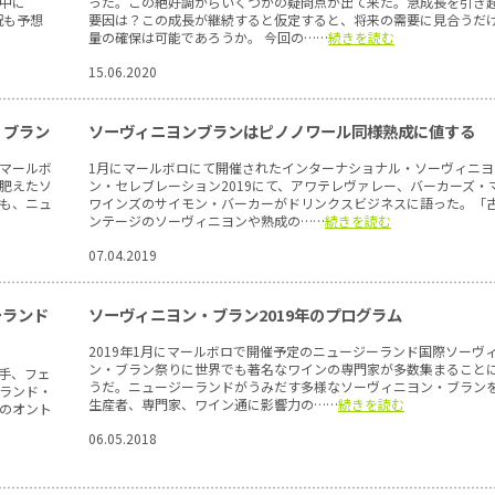
鎖中に
った。この絶好調からいくつかの疑問点が出て来た。急成長を引き
況も予想
要因は？この成長が継続すると仮定すると、将来の需要に見合うだ
量の確保は可能であろうか。 今回の……
続きを読む
15.06.2020
・ブラン
ソーヴィニヨンブランはピノノワール同様熟成に値する
マールボ
1月にマールボロにて開催されたインターナショナル・ソーヴィニヨ
肥えたソ
ン・セレブレーション2019にて、アワテレヴァレー、バーカーズ・
も、ニュ
ワインズのサイモン・バーカーがドリンクスビジネスに語った。「
ンテージのソーヴィニヨンや熟成の……
続きを読む
07.04.2019
ーランド
ソーヴィニヨン・ブラン2019年のプログラム
2019年1月にマールボロで開催予定のニュージーランド国際ソーヴ
ン・ブラン祭りに世界でも著名なワインの専門家が多数集まること
手、フェ
うだ。ニュージーランドがうみだす多様なソーヴィニヨン・ブラン
ランド・
生産者、専門家、ワイン通に影響力の……
続きを読む
のオント
06.05.2018