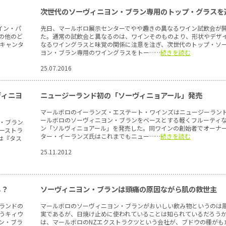
次世代のソーヴィニヨン・ブラン専用のトップ・グラスを
イン・パ
先日、マールボロ展示センターでやや趣きの異なるワイン試飲会が
の他のど
た。通常の試飲会と異なるのは、ワインそのものより、形状やデザ
キャンタ
なるワイングラスと味覚の関係に注意を注ぎ、次世代のトップ・ソ
ヨン・ブラン専用のワイングラスをトー……
続きを読む
25.07.2016
ヴィニヨ
ニュージーランド初の「ソーヴィニョアール」発売
マールボロのイーランズ・エステート・ワインズはニュージーラン
ールボロのソーヴィニヨン・ブランをベースとする軽くフルーティ
・ブラン
ン「ソルヴィニョアール」を発売した。同ワインの創始者でオーナ
ーストラ
ター・イーランズ氏はこれまでもニュー……
続きを読む
は『タス
25.11.2012
し？
ソーヴィニヨン・ブランは頭痛の原因ながら肌の救世主
ランドの
マールボロのソーヴィニヨン・ブランがおいしい飲み物というのは
うキィウ
実であるが、日焼け止めに使われていることは知られているだろう
ン・ブラ
は、マールボロのNZエクストラクツという会社が、ブドウの種がも