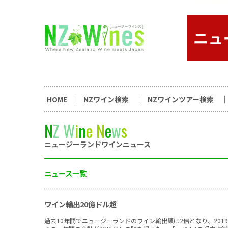
コンテンツへスキップ
ニュージーランドワイン総合
HOME
NZワイン検索
NZワインツアー検索
N
Z
W
i
n
e
N
e
w
s
ニュージーランドワインニュース
ニュース一覧
ワイン輸出20億ドル超
過去10年間でニュージーランドのワイン輸出額は2倍となり、2019