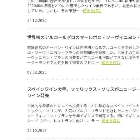
らの一年間の合計が20億ドルの壁を超えた。 「レベル4の都市封
2020年の収穫をどうにか確保したワイン業界であるが、最悪の状
していた。しかし、その予想……
続きを読む
14.12.2020
世界初のアルコールゼロのマールボロ・ソーヴィニヨン
家族経営のギーセン・ワインは世界初となるアルコールを除去した
ロ・ソーヴィニヨン・ブランの発売開始を発表した。世界中の舌の
ーヴィニヨン・ブランの消費者がアルコール摂取ができない場合で
ージーランドで人気を博す特有のブドウ……
続きを読む
08.03.2020
スペインワイン大手、フェリックス・ソリスがニュージ
ワイン発売
世界的な飲酒のトレンドへ投資することに熱心なスペインワイン大
リックス・ソリスが、人気のプルポ・ブランドを冠したニュージー
ソーヴィニヨン・ブランを今年イギリスで発売する。特にイギリス
レード（バー、レストラン）向けに、ラ……
続きを読む
22.10.2018