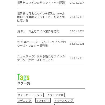
世界初のワインのサウンド・バー開設
24.08.2014
世界的に有名なワインの産地、マール
ボロで今度はクラフト・ビールの人気
22.11.2015
に高まる
消防士 安全なワイン業界を防衛
09.01.2023
2021年ニュージーランド・ワイングロ
13.12.2021
ワーズ・フェロー賞発表
ニュージーランドから新たなワインカ
08.12.2019
テゴリーがオーストラリアへ
T
a
g
s
タグ一覧
#クラギー・レンジ
#ワイン映画
#デカンタ
#ワイタキ
#リースリング