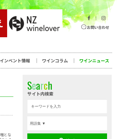
｜
お問い合わせ
ワインベント情報
ワインコラム
ワインニュース
S
e
a
r
c
h
サイト内検索
%増とな