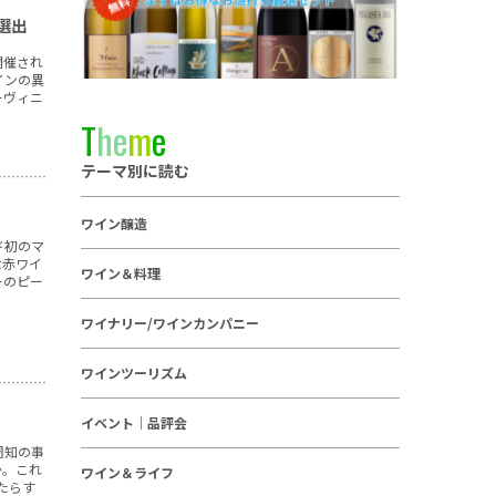
選出
開催され
インの異
ーヴィニ
T
h
e
m
e
テーマ別に読む
ワイン醸造
ド初のマ
な赤ワイ
ワイン＆料理
ーのピー
ワイナリー/ワインカンパニー
ワインツーリズム
イベント｜品評会
周知の事
か。これ
ワイン＆ライフ
たらす