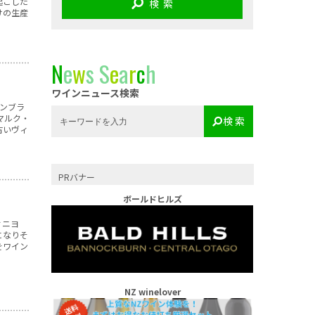
起こした
検 索
けの生産
N
e
w
s
S
e
a
r
c
h
ワインニュース検索
ンブラ
マルク・
検 索
古いヴィ
PRバナー
ボールドヒルズ
ィニヨ
になりそ
をワイン
NZ winelover