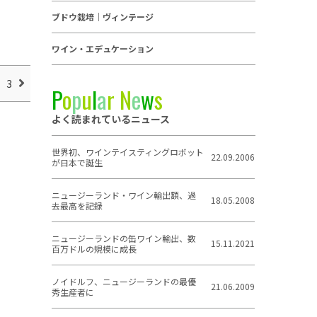
ブドウ栽培｜ヴィンテージ
ワイン・エデュケーション
2
3
P
o
p
u
l
a
r
N
e
w
s
よく読まれているニュース
世界初、ワインテイスティングロボット
22.09.2006
が日本で誕生
ニュージーランド・ワイン輸出額、過
18.05.2008
去最高を記録
ニュージーランドの缶ワイン輸出、数
15.11.2021
百万ドルの規模に成長
ノイドルフ、ニュージーランドの最優
21.06.2009
秀生産者に