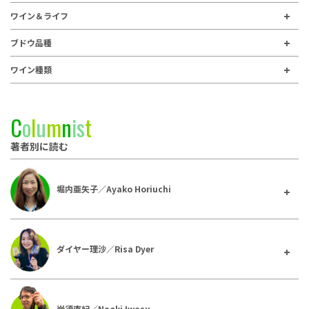
ワイン＆ライフ
ブドウ品種
ワイン種類
C
o
l
u
m
n
i
s
t
著者別に読む
堀内亜矢子／Ayako Horiuchi
ダイヤー理沙／Risa Dyer
岩須直紀／Naoki Iwasu