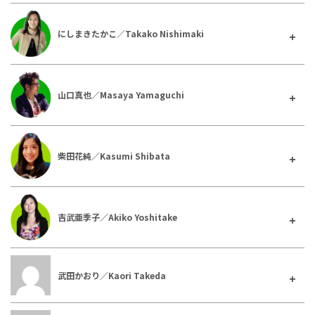
にしまきたかこ／Takako Nishimaki
山口真也／Masaya Yamaguchi
柴田花純／Kasumi Shibata
吉武亜季子／Akiko Yoshitake
武田かおり／Kaori Takeda