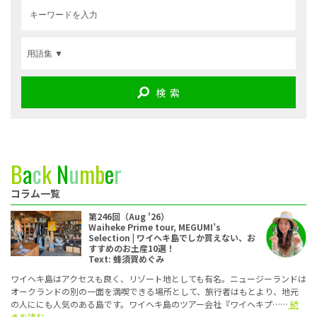
検 索
B
a
c
k
N
u
m
b
e
r
コラム一覧
第246回（Aug '26）
Waiheke Prime tour, MEGUMI’s
Selection | ワイヘキ島でしか買えない、お
すすめのお土産10選！
Text: 蜂須賀めぐみ
ワイヘキ島はアクセスも良く、リゾート地としても有名。ニュージーランドは
オークランドの別の一面を満喫できる場所として、旅行者はもとより、地元
の人ににも人気のある島です。ワイヘキ島のツアー会社『ワイヘキプ……
続
きを読む