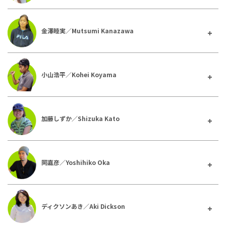
金澤睦実／Mutsumi Kanazawa
小山浩平／Kohei Koyama
加藤しずか／Shizuka Kato
岡嘉彦／Yoshihiko Oka
ディクソンあき／Aki Dickson