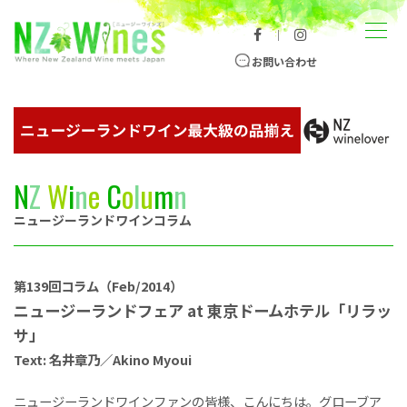
コンテンツへスキップ
メニュー
｜
ニュージーランドワイン総合サイト
お問い合わせ
N
Z
W
i
n
e
C
o
l
u
m
n
ニュージーランドワインコラム
第139回コラム（Feb/2014）
ニュージーランドフェア at 東京ドームホテル「リラッ
サ」
Text: 名井章乃／Akino Myoui
ニュージーランドワインファンの皆様、こんにちは。グローブア