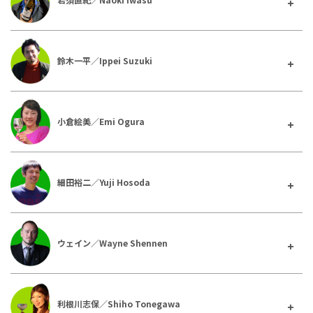
鈴木一平／Ippei Suzuki
小倉絵美／Emi Ogura
細田裕二／Yuji Hosoda
ウェイン／Wayne Shennen
利根川志保／Shiho Tonegawa