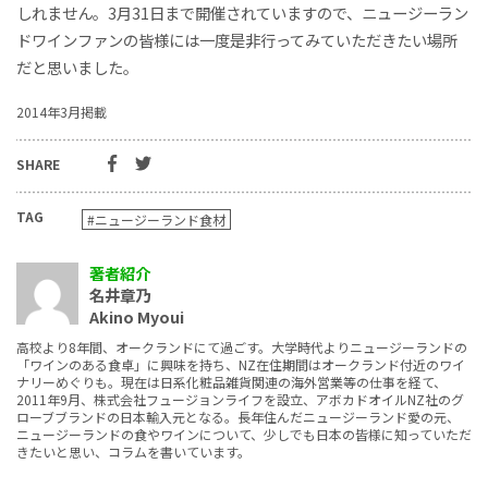
しれません。3月31日まで開催されていますので、ニュージーラン
ドワインファンの皆様には一度是非行ってみていただきたい場所
だと思いました。
2014年3月掲載
SHARE
TAG
#ニュージーランド食材
著者紹介
名井章乃
Akino Myoui
高校より8年間、オークランドにて過ごす。大学時代よりニュージーランドの
「ワインのある食卓」に興味を持ち、NZ在住期間はオークランド付近のワイ
ナリーめぐりも。現在は日系化粧品雑貨関連の海外営業等の仕事を経て、
2011年9月、株式会社フュージョンライフを設立、アボカドオイルNZ社のグ
ローブブランドの日本輸入元となる。長年住んだニュージーランド愛の元、
ニュージーランドの食やワインについて、少しでも日本の皆様に知っていただ
きたいと思い、コラムを書いています。