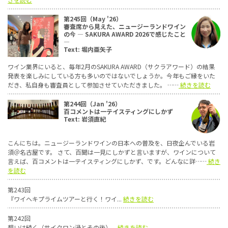
第245回（May '26）
審査席から見えた、ニュージーランドワイン
の今 ― SAKURA AWARD 2026で感じたこと
―
Text: 堀内亜矢子
ワイン業界にいると、毎年2月のSAKURA AWARD（サクラアワード）の結果
発表を楽しみにしている方も多いのではないでしょうか。今年もご縁をいた
だき、私自身も審査員として参加させていただきました。 ……
続きを読む
第244回（Jan '26）
百コメントは一テイスティングにしかず
Text: 岩須直紀
こんにちは。ニュージーランドワインの日本への普及を、日夜企んでいる岩
須＠名古屋です。 さて、百聞は一見にしかずと言いますが、ワインについて
言えば、百コメントは一テイスティングにしかず、です。どんなに詳……
続き
を読む
第243回
『ワイヘキプライムツアーと行く！ワイ...
続きを読む
第242回
想いは続く（サイクロン渦とその後）...
続きを読む