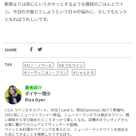
斬新よりは安心というかホッとするような普段のごはんとワイ
ン。今日の夕食どうしようという日々の悩みに、少しでもヒント
となればうれしいです。
SHARE
TAG
#ピノ・ノワール
#おうちワイン
#ソーヴィニヨン・ブラン
#シャルドネ
著者紹介
ダイヤー理沙
Risa Dyer
J.S.A. ワインエキスパート。WSET Level 3。現在Diplomaに向けて準備中。
2001年にニュージーランドへ移住。ニュージーランドでは身近なワイン、軽
い興味から学び始めたところすっかり楽しくなる。収穫のボランティアから
仕事に繋がりカジュアルでヴィンヤード勤務。
ワインとお料理のペアリングを考えたり、ニュージーランドワインを拡める
ためにできることを模索したりする日々。