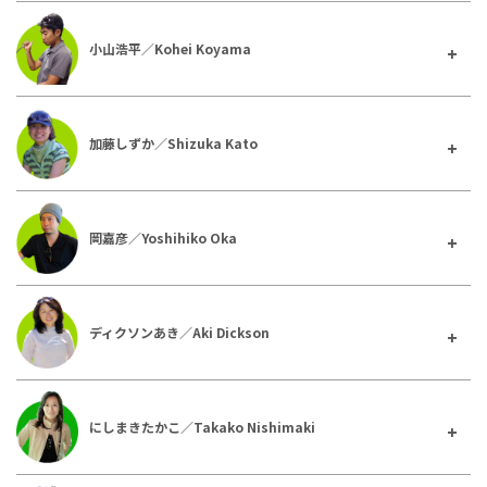
小山浩平／Kohei Koyama
加藤しずか／Shizuka Kato
岡嘉彦／Yoshihiko Oka
ディクソンあき／Aki Dickson
にしまきたかこ／Takako Nishimaki