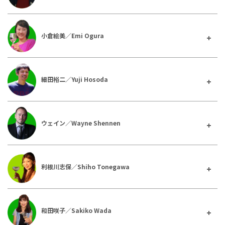
小倉絵美／Emi Ogura
細田裕二／Yuji Hosoda
ウェイン／Wayne Shennen
利根川志保／Shiho Tonegawa
和田咲子／Sakiko Wada