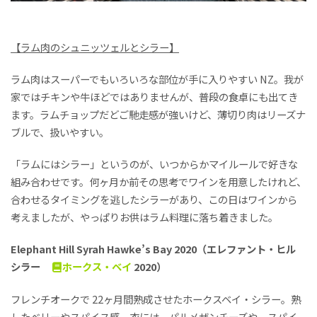
【ラム肉のシュニッツェルとシラー】
ラム肉はスーパーでもいろいろな部位が手に入りやすい NZ。我が
家ではチキンや牛ほどではありませんが、普段の食卓にも出てき
ます。ラムチョップだどご馳走感が強いけど、薄切り肉はリーズナ
ブルで、扱いやすい。
「ラムにはシラー」というのが、いつからかマイルールで好きな
組み合わせです。何ヶ月か前その思考でワインを用意したけれど、
合わせるタイミングを逃したシラーがあり、この日はワインから
考えましたが、やっぱりお供はラム料理に落ち着きました。
Elephant Hill Syrah Hawke’s Bay 2020（エレファント・ヒル
シラー
ホークス・ベイ
2020）
フレンチオークで 22ヶ月間熟成させたホークスベイ・シラー。熟
したベリーやスパイス感。衣には、パルメザンチーズや、スパイ