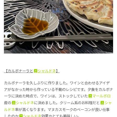
【カルボナーラと
シャルドネ
】
カルボナーラを久しぶりに作りました。ワインと合わせるアイデ
アがなかった時から作っている不動のレシピです。夕食をカルボナ
ーラに決めた時点で、ワインは、ストックしていた
マールボロ
産の
シャルドネ
に決めました。クリーム系のお料理だと
シャ
ルドネ
率が高くなります。マヌカスモークのベーコンが良い仕事
したのか
シャルドネ
効果かとても美味しい。