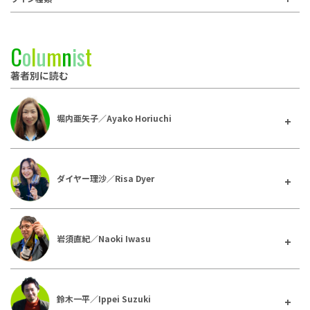
C
o
l
u
m
n
i
s
t
著者別に読む
堀内亜矢子／Ayako Horiuchi
ダイヤー理沙／Risa Dyer
岩須直紀／Naoki Iwasu
鈴木一平／Ippei Suzuki