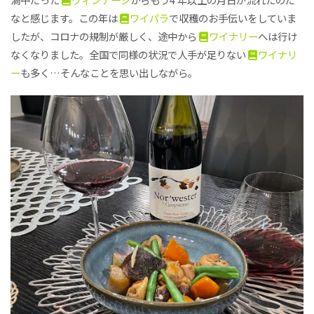
なと感じます。この年は
ワイパラ
で収穫のお手伝いをしていま
したが、コロナの規制が厳しく、途中から
ワイナリー
へは行け
なくなりました。全国で同様の状況で人手が足りない
ワイナリ
ー
も多く…そんなことを思い出しながら。