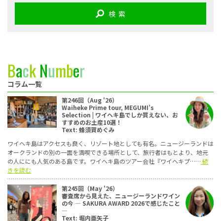
検 索
B
a
c
k
N
u
m
b
e
r
コラム一覧
第246回（Aug '26）
Waiheke Prime tour, MEGUMI’s
Selection | ワイヘキ島でしか買えない、お
すすめのお土産10選！
Text: 蜂須賀めぐみ
ワイヘキ島はアクセスも良く、リゾート地としても有名。ニュージーランドは
オークランドの別の一面を満喫できる場所として、旅行者はもとより、地元
の人ににも人気のある島です。ワイヘキ島のツアー会社『ワイヘキプ……
続
きを読む
第245回（May '26）
審査席から見えた、ニュージーランドワイン
の今 ― SAKURA AWARD 2026で感じたこと
―
Text: 堀内亜矢子