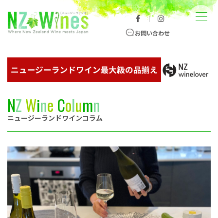
コンテンツへスキップ
メニュー
｜
ニュージーランドワイン総合サイト
お問い合わせ
N
Z
W
i
n
e
C
o
l
u
m
n
ニュージーランドワインコラム