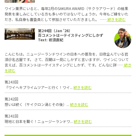
ワイン業界にいると、毎年2月のSAKURA AWARD（サクラアワード）の結果
発表を楽しみにしている方も多いのではないでしょうか。今年もご縁をいた
だき、私自身も審査員として参加させていただきました。 ……
続きを読む
第244回（Jan '26）
百コメントは一テイスティングにしかず
Text: 岩須直紀
こんにちは。ニュージーランドワインの日本への普及を、日夜企んでいる岩
須＠名古屋です。 さて、百聞は一見にしかずと言いますが、ワインについて
言えば、百コメントは一テイスティングにしかず、です。どんなに詳……
続き
を読む
第243回
『ワイヘキプライムツアーと行く！ワイ...
続きを読む
第242回
想いは続く（サイクロン渦とその後）...
続きを読む
第241回
現地と日本を繋ぐ！ニュージーランドワ...
続きを読む