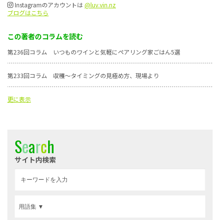
Instagramのアカウントは
@luv.vin.nz
ブログはこちら
この著者のコラムを読む
第236回コラム いつものワインと気軽にペアリング家ごはん5選
第233回コラム 収穫～タイミングの見極め方、現場より
更に表示
S
e
a
r
c
h
サイト内検索