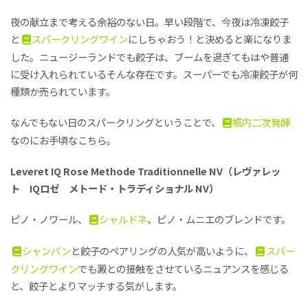
夜の献立まで考える余裕のない日。早い段階で、今夜は冷凍餃子
と
スパークリングワイン
にしちゃおう！と決めると楽になりま
した。ニュージーランドでも餃子は、ブームを過ぎてもはや普通
に受け入れられているそんな存在です。スーパーでも冷凍餃子が何
種類か売られています。
なんでもない日のスパークリングということで、
瓶内二次発酵
なのにお手頃なこちら。
Leveret IQ Rose Methode Traditionnelle NV（レヴァレッ
ト IQロゼ メトード・トラディショナル NV）
ピノ・ノワール、
シャルドネ
、ピノ・ムニエのブレンドです。
シャンパン
と餃子のペアリングの人気が高いように、
スパー
クリングワイン
でも澱との接触をさせているニュアンスを感じる
と、餃子とよりマッチする気がします。