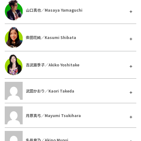
山口真也／Masaya Yamaguchi
柴田花純／Kasumi Shibata
吉武亜季子／Akiko Yoshitake
武田かおり／Kaori Takeda
月原真弓／Mayumi Tsukihara
名井章乃／Akino Myoui