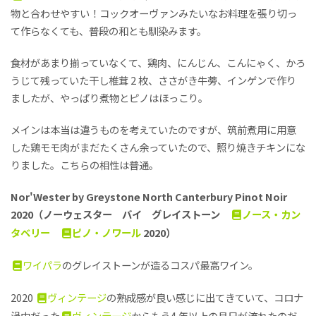
物と合わせやすい！コックオーヴァンみたいなお料理を張り切っ
て作らなくても、普段の和とも馴染みます。
食材があまり揃っていなくて、鶏肉、にんじん、こんにゃく、かろ
うじて残っていた干し椎茸 2 枚、ささがき牛蒡、インゲンで作り
ましたが、やっぱり煮物とピノはほっこり。
メインは本当は違うものを考えていたのですが、筑前煮用に用意
した鶏モモ肉がまだたくさん余っていたので、照り焼きチキンにな
りました。こちらの相性は普通。
Nor'Wester by Greystone North Canterbury Pinot Noir
2020（ノーウェスター バイ グレイストーン
ノース・カン
タベリー
ピノ・ノワール
2020）
ワイパラ
のグレイストーンが造るコスパ最高ワイン。
2020
ヴィンテージ
の熟成感が良い感じに出てきていて、コロナ
渦中だった
ヴィンテージ
からもう4 年以上の月日が流れたのだ