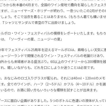
月ごろから秋本番の4月まで、全国のワイン産地で趣向を凝らしたフェス
ますが、ニューイヤーズ・ホリデーが終わり、一息ついたこの2月がその
でしょう。そこで浴衣を着ることはありません（もちろん着ても構いま
が、Tシャツとサンダルで青空の下に出掛けましょう。
ールボロ・ワイン・フェスティバルの模様をレポートいたします。もち
ーは、「ソーヴィーの夏、ニュージーの夏」
今年でフェスティバル25周年を迎えるマールボロは、素晴らしい天気に
ニュージーランドで開催されるワイン・フェスティバルの老舗だけあり
外からも来場者がある盛況ぶり。60以上のワイナリーから200種類を
され、嬉しいながらも、どれを口にしようか迷うことは必至です。
、おなじみのロゴ入りグラスが配られ、それには40ml・120mlのメ
す。全てのワインが、ハーフ（2～5ドル）かフル（4～10ドル）かを
ているので、お酒に弱い方もいろいろな種類を試すことが出来ます。
ブースに面白い企画がありました。5つのボトルに色違いの液体が入って