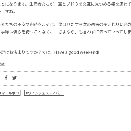
ことになります。生産者たちが、空とブドウを交互に見つめる姿を思わ
いますね。
産者たちの不安や期待をよそに、僕はひたすら次の週末の予定作りに余
。季節は僕らを待つことなく、「さよなら」も言わずに去っていってし
はお決まりですか？では、Have a good weekend!
掲載
#マールボロ
#ワインフェスティバル