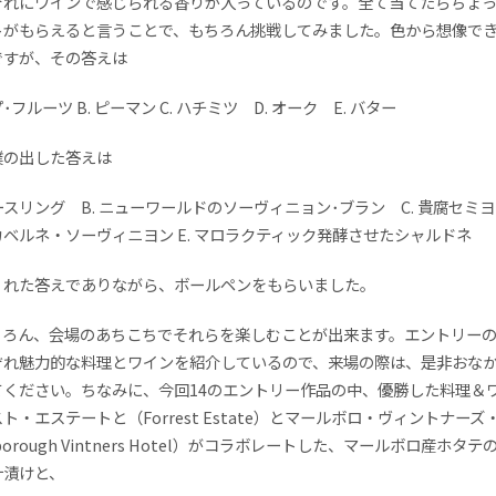
ぞれにワインで感じられる香りが入っているのです。全て当てたらちょ
トがもらえると言うことで、もちろん挑戦してみました。色から想像で
ですが、その答えは
プ･フルーツ B. ピーマン C. ハチミツ D. オーク E. バター
僕の出した答えは
リースリング B. ニューワールドのソーヴィニョン･ブラン C. 貴腐セミヨ
ベルネ・ソーヴィニヨン E. マロラクティック発酵させたシャルドネ
くれた答えでありながら、ボールペンをもらいました。
ちろん、会場のあちこちでそれらを楽しむことが出来ます。エントリー
ぞれ魅力的な料理とワインを紹介しているので、来場の際は、是非おな
てください。ちなみに、今回14のエントリー作品の中、優勝した料理＆
ト・エステートと（Forrest Estate）とマールボロ・ヴィントナーズ
borough Vintners Hotel）がコラボレートした、マールボロ産ホタテ
汁漬けと、