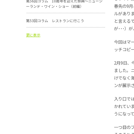
第56回コラム 10周年を迎えた祭典～ニュージ
春先の9
ーランド・ワイン・ショー（前編）
ルがあり
と言える
第53回コラム レストランに行こう
が･･･）
更に表示
今回はマ
ッチコピ
2月9日、
ました。
けでなく海
ンが展示
入り口では
かれていま
うになっ
一つ目の