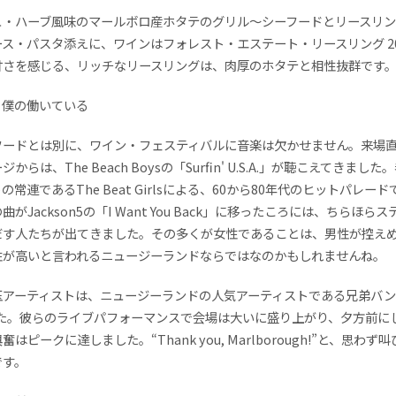
ュ・ハーブ風味のマールボロ産ホタテのグリル～シーフードとリースリ
ス・パスタ添えに、ワインはフォレスト・エステート・リースリング 20
甘さを感じる、リッチなリースリングは、肉厚のホタテと相性抜群です
、僕の働いている
フードとは別に、ワイン・フェスティバルに音楽は欠かせません。来場
からは、The Beach Boysの「Surfin' U.S.A.」が聴こえてきました
の常連であるThe Beat Girlsによる、60から80年代のヒットパレード
がJackson5の「I Want You Back」に移ったころには、ちらほら
だす人たちが出てきました。その多くが女性であることは、男性が控え
性が高いと言われるニュージーランドならではなのかもしれませんね。
玉アーティストは、ニュージーランドの人気アーティストである兄弟バ
でした。彼らのライブパフォーマンスで会場は大いに盛り上がり、夕方前に
はピークに達しました。“Thank you, Marlborough!”と、思わず
です。