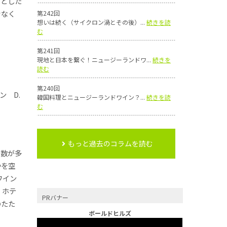
っとした
きなく
第242回
想いは続く（サイクロン渦とその後）...
続きを読
む
第241回
現地と日本を繋ぐ！ニュージーランドワ...
続きを
読む
第240回
ン D.
韓国料理とニュージーランドワイン？...
続きを読
む
もっと過去のコラムを読む
の数が多
かを空
ワイン
・ホテ
PRバナー
のたた
ボールドヒルズ