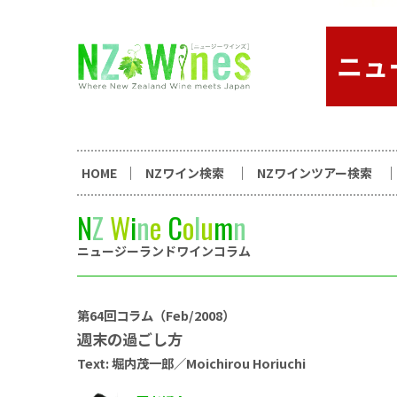
コンテンツへスキップ
ニュージーランドワイン総合
HOME
NZワイン検索
NZワインツアー検索
N
Z
W
i
n
e
C
o
l
u
m
n
ニュージーランドワインコラム
第64回コラム（Feb/2008）
週末の過ごし方
Text: 堀内茂一郎／Moichirou Horiuchi