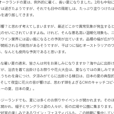
のオークランドの夏は、例外的に暑く、長い夏になりました。2月も中旬
クは過ぎたようですが、それでも日中の陽射しは、たっぷり塗りつけた
めを通り越してきます。
影響？と思わず考えてしまいますが、最近どこかで異常気象が発生する
化のせいにされていますよね。けれど、そんな悪名高い温暖化現象も、
ドワイン業界には追い風になるとの予測が出ています。品種の幅が広が
が開拓される可能性があるそうですが、干ばつに悩むオーストラリアの
は、なんとも皮肉な予測であると思います。
んな暑い夏の週末、皆さんは何をお楽しみになりますか？海や山に出掛
すが、浴衣を着て出掛けるお祭りや花火大会は、夏ならではの楽しみで
とうちわを身につけ、夕涼みがてらに出掛ける縁日は、日本の夏の典型
。そして夜空に花火の音が響けば、思わず頭をよぎるCMのキャッチコピ
ョーの夏、日本の夏」。
ージーランドでも、夏には多くのお祭りやイベントが開かれます。その
に開かれ、帽子とサングラス姿の人々が、街の広場や公園に集まります
愛好家の楽しみであるワイン・フェスティバルも、この時期に集中して