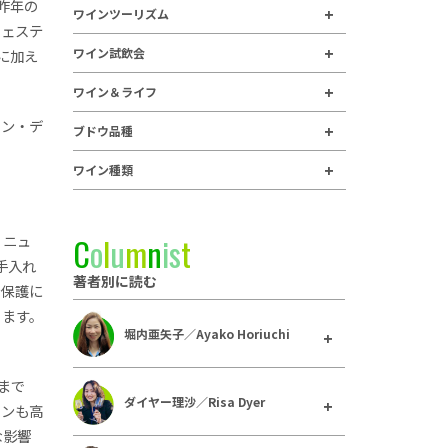
、昨年の
ワインツーリズム
フェステ
ワイン試飲会
に加え
ワイン＆ライフ
イン・デ
ブドウ品種
ワイン種類
、ニュ
C
o
l
u
m
n
i
s
t
手入れ
著者別に読む
や保護に
ちます。
堀内亜矢子／Ayako Horiuchi
まで
ダイヤー理沙／Risa Dyer
インも高
な影響