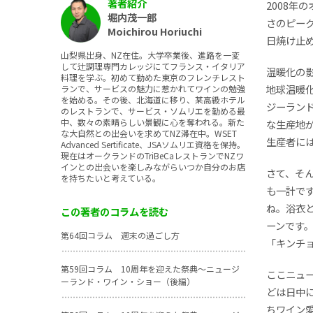
著者紹介
2008年
堀内茂一郎
さのピー
Moichirou Horiuchi
日焼け止
山梨県出身、NZ在住。大学卒業後、進路を一変
して辻調理専門カレッジにてフランス・イタリア
温暖化の
料理を学ぶ。初めて勤めた東京のフレンチレスト
地球温暖
ランで、サービスの魅力に惹かれてワインの勉強
を始める。その後、北海道に移り、某高級ホテル
ジーラン
のレストランで、サービス・ソムリエを勤める最
中、数々の素晴らしい景観に心を奪われる。新た
な生産地
な大自然との出会いを求めてNZ滞在中。WSET
生産者に
Advanced Sertificate、JSAソムリエ資格を保持。
現在はオークランドのTriBeCaレストランでNZワ
インとの出会いを楽しみながらいつか自分のお店
さて、そ
を持ちたいと考えている。
も一計で
ね。浴衣
この著者のコラムを読む
ーンです
第64回コラム 週末の過ごし方
「キンチ
第59回コラム 10周年を迎えた祭典～ニュージ
ここニュ
ーランド・ワイン・ショー（後編）
どは日中
ちワイン