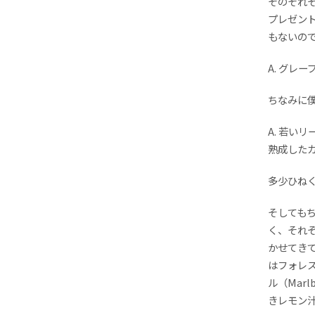
そのそれ
プレゼン
もないの
A. グレー
ちなみに
A. 若い
熟成したカ
多少ひね
そしても
く、それ
かせてき
はフォレス
ル（Marl
きレモン