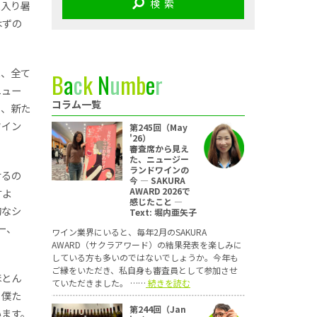
検 索
に入り暑
はずの
と、全て
B
a
c
k
N
u
m
b
e
r
ニュー
コラム一覧
り、新た
ワイン
第245回（May
'26）
審査席から見え
た、ニュージー
ランドワインの
けるの
今 ― SAKURA
AWARD 2026で
すよ
感じたこと ―
的なシ
Text: 堀内亜矢子
ー、
ワイン業界にいると、毎年2月のSAKURA
AWARD（サクラアワード）の結果発表を楽しみに
している方も多いのではないでしょうか。今年も
ご縁をいただき、私自身も審査員として参加させ
ほとん
ていただきました。 ……
続きを読む
。僕た
第244回（Jan
います。