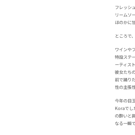
フレッシ
リームソー
ほのかに
ところで
ワインや
特設ステージ
ーティスト
彼女たちの曲
前で踊り
性の主張
今年の目
Kora
の酔いと興奮
なる一瞬