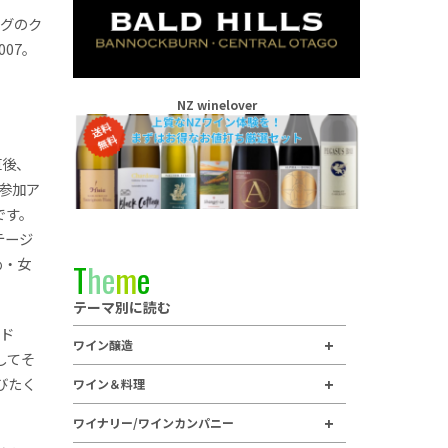
ングのク
07。
。
NZ winelover
直後、
。参加ア
です。
ステージ
め・女
T
h
e
m
e
テーマ別に読む
ンド
ワイン醸造
してそ
叫びたく
ワイン＆料理
ワイナリー/ワインカンパニー