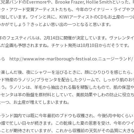
弟バンドのEvermoreや、Brooke Frazer, Hollie Smithといった
ック・アワード受賞アーティストたちも、今年のワイナリー・ライブや
加しています。ワインと共に、KIWIアーティストのCDもお土産の一つ
いかがでしょう？きっとよい思い出の一つとなると思います。
9年のフェスティバルは、2月14日に開催が決定しています。ヴァレンタ
だ企画も予想されますね。チケット発売は10月10日からだそうです。
http://www.wine-marlborough-festival.co.ニュージーランド/
を楽しんだ後、夜にシャワーを浴びるときに、顔にひりひりを感じたら
ンド特産のラノリン/プラセンタを配合したクリームで、しっかり肌のお
ょう。ラノリンは、羊毛から抽出される脂を精製したもので、肌の保湿
ラセンタは羊の胎盤を原材料としていて、美肌効果やしわの防止に役立
た一つ、お土産が増えてしまいますね。
ーランド国内では既に今年最初のブドウも収穫され、今後5月中旬くらい
の畑で忙しい日々が続きます。この乾燥した夏の恩恵を受け、今年のワ
ることが期待されていますが、これから収穫前の天気がその品質に大き