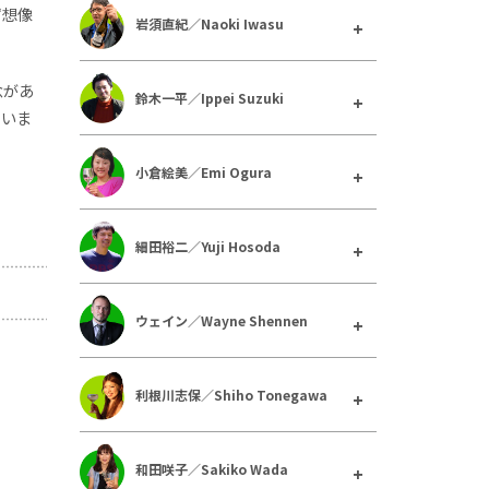
ず想像
岩須直紀／Naoki Iwasu
念があ
鈴木一平／Ippei Suzuki
まいま
小倉絵美／Emi Ogura
細田裕二／Yuji Hosoda
ウェイン／Wayne Shennen
利根川志保／Shiho Tonegawa
和田咲子／Sakiko Wada