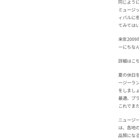
同じように兄
ミュージ
ィバルに参
てみては
来年200
ーにちなん
詳細はこちら 
夏の休日
ージーラ
をしまし
最適、プ
これでま
ニュージ
は、各地
品質にな