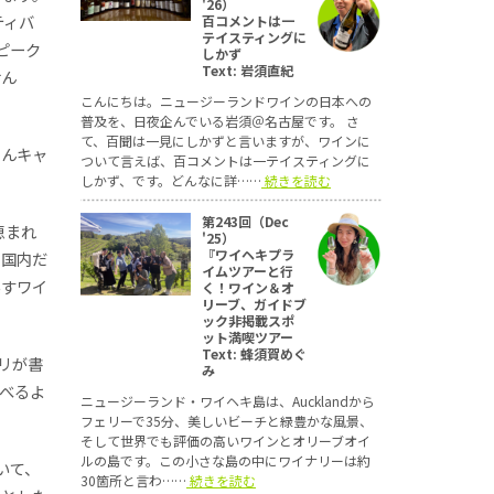
'26）
ティバ
百コメントは一
テイスティングに
ピーク
しかず
Text: 岩須直紀
せん
こんにちは。ニュージーランドワインの日本への
普及を、日夜企んでいる岩須＠名古屋です。 さ
て、百聞は一見にしかずと言いますが、ワインに
ろんキャ
ついて言えば、百コメントは一テイスティングに
しかず、です。どんなに詳……
続きを読む
第243回（Dec
恵まれ
'25）
『ワイヘキプラ
、国内だ
イムツアーと行
越すワイ
く！ワイン＆オ
リーブ、ガイドブ
ック非掲載スポ
ット満喫ツアー
Text: 蜂須賀めぐ
モリが書
み
選べるよ
ニュージーランド・ワイヘキ島は、Aucklandから
フェリーで35分、美しいビーチと緑豊かな風景、
そして世界でも評価の高いワインとオリーブオイ
ルの島です。この小さな島の中にワイナリーは約
いて、
30箇所と言わ……
続きを読む