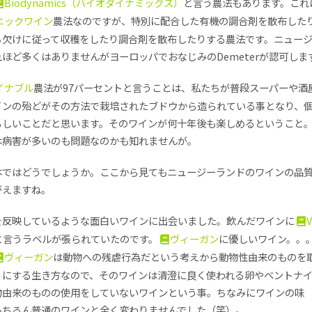
Biodynamics（バイオダイナミックス）
と言う農法もあります。これ
ニックワイン
農法なのですが、特別に配合した有機の調合剤を散布した
ち欠けに従って収穫をしたり調合剤を散布したりする農法です。ニュー
ほど多くはありませんがヨーロッパでおなじみのDemeterが認可しま
イナブル
農法が97パーセントと言うことは、私たちが普段スーパーや酒
インの殆どがその方法で栽培されたブドウから造られている事となり、
らしいことだと思います。そのワインが何十年後も楽しめるということ
は病害が多いのも問題なのかも知れませんが。
本ではどうでしょうか。ここから見てもニュージーランドのワインの品
がえますね。
を反映しているような面白いワインに出会いました。飲んだワインに
と言うラベルが張られていたのです。
ヴィーガン
に優しいワイン。。
ヴィーガン
は動物への残虐行為だという考えから動物性由来のものを
うにする生き方なので、そのワインは清澄に良く使われる卵やベントナ
物由来のものの使用をしていないワインという事。ちなみにワインの味
もちろん普通のワインと全く変わりませんでした（笑）。