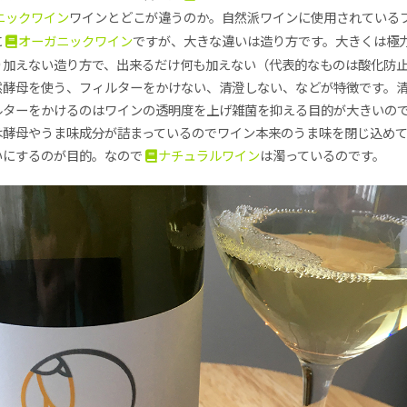
ニックワイン
ワインとどこが違うのか。自然派ワインに使用されている
に
オーガニックワイン
ですが、大きな違いは造り方です。大きくは極
り加えない造り方で、出来るだけ何も加えない（代表的なものは酸化防
然酵母を使う、フィルターをかけない、清澄しない、などが特徴です。
ルターをかけるのはワインの透明度を上げ雑菌を抑える目的が大きいの
は酵母やうま味成分が詰まっているのでワイン本来のうま味を閉じ込め
いにするのが目的。なので
ナチュラルワイン
は濁っているのです。