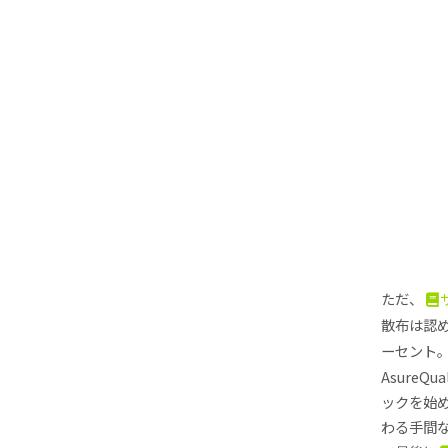
ただ、
散布は認
ーセント
Asure
ックを始
わる手間