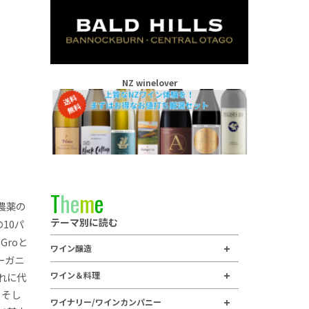
NZ winelover
T
h
e
m
e
農薬の
テーマ別に読む
10パ
Groと
ワイン醸造
ーガニ
ワイン＆料理
れに代
。そし
ワイナリー/ワインカンパニー