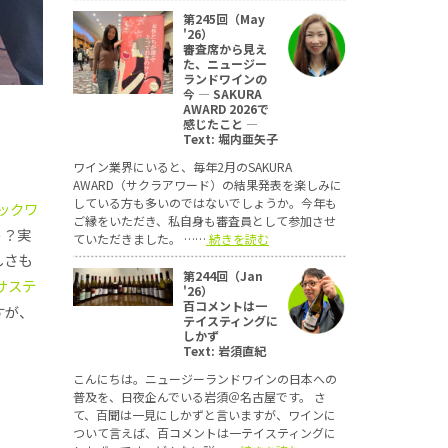
第245回（May
'26）
審査席から見え
た、ニュージー
ランドワインの
今 ― SAKURA
AWARD 2026で
感じたこと ―
Text: 堀内亜矢子
ワイン業界にいると、毎年2月のSAKURA
AWARD（サクラアワード）の結果発表を楽しみに
している方も多いのではないでしょうか。今年も
ックワ
ご縁をいただき、私自身も審査員として参加させ
う？実
ていただきました。 ……
続きを読む
しさも
第244回（Jan
d（サステ
'26）
百コメントは一
すが、
テイスティングに
しかず
Text: 岩須直紀
こんにちは。ニュージーランドワインの日本への
普及を、日夜企んでいる岩須＠名古屋です。 さ
て、百聞は一見にしかずと言いますが、ワインに
ついて言えば、百コメントは一テイスティングに