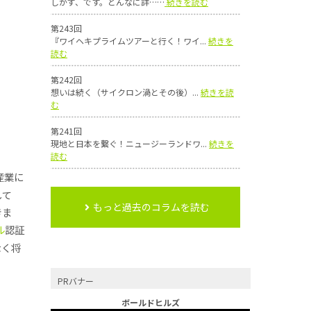
しかず、です。どんなに詳……
続きを読む
第243回
『ワイヘキプライムツアーと行く！ワイ...
続きを
読む
第242回
想いは続く（サイクロン渦とその後）...
続きを読
む
第241回
現地と日本を繋ぐ！ニュージーランドワ...
続きを
読む
産業に
して
もっと過去のコラムを読む
きま
ル
認証
なく将
PRバナー
ボールドヒルズ