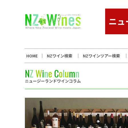
コンテンツへスキップ
ニュージーランドワイン総合
HOME
NZワイン検索
NZワインツアー検索
N
Z
W
i
n
e
C
o
l
u
m
n
ニュージーランドワインコラム