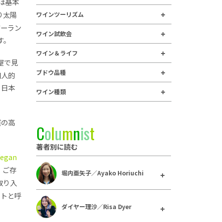
は基本
り太陽
ワインツーリズム
ジーラン
ワイン試飲会
す。
ワイン＆ライフ
屋で見
ブドウ品種
個人的
。日本
ワイン種類
質の高
C
o
l
u
m
n
i
s
t
著者別に読む
Vegan
。ご存
堀内亜矢子／Ayako Horiuchi
取り入
イトと呼
ダイヤー理沙／Risa Dyer