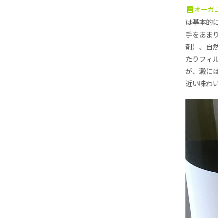
オーガ
は基本的
手をあま
剤）、自
たりフィ
が、澱に
近い味わ