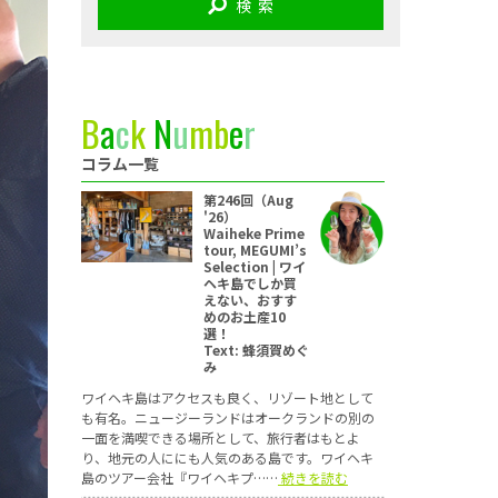
検 索
B
a
c
k
N
u
m
b
e
r
コラム一覧
第246回（Aug
'26）
Waiheke Prime
tour, MEGUMI’s
Selection | ワイ
ヘキ島でしか買
えない、おすす
めのお土産10
選！
Text: 蜂須賀めぐ
み
ワイヘキ島はアクセスも良く、リゾート地として
も有名。ニュージーランドはオークランドの別の
一面を満喫できる場所として、旅行者はもとよ
り、地元の人ににも人気のある島です。ワイヘキ
島のツアー会社『ワイヘキプ……
続きを読む