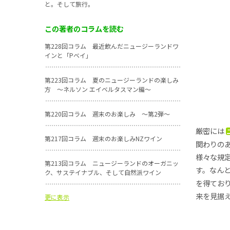
と。そして旅行。
この著者のコラムを読む
第228回コラム 最近飲んだニュージーランドワ
インと「Pベイ」
第223回コラム 夏のニュージーランドの楽しみ
方 ～ネルソン エイベルタスマン編～
第220回コラム 週末のお楽しみ ～第2弾～
厳密には
第217回コラム 週末のお楽しみNZワイン
関わりの
様々な規
第213回コラム ニュージーランドのオーガニッ
す。なん
ク、サステイナブル、そして自然派ワイン
を得てお
来を見据
更に表示