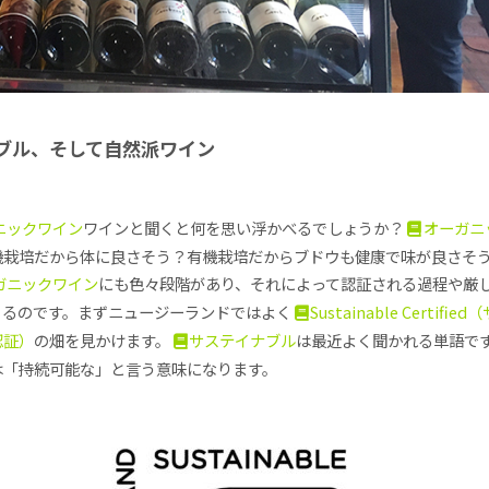
ブル、そして自然派ワイン
ニックワイン
ワインと聞くと何を思い浮かべるでしょうか？
オーガニ
機栽培だから体に良さそう？有機栽培だからブドウも健康で味が良さそ
ガニックワイン
にも色々段階があり、それによって認証される過程や厳
くるのです。まずニュージーランドではよく
Sustainable Certifie
認証）
の畑を見かけます。
サステイナブル
は最近よく聞かれる単語で
は「持続可能な」と言う意味になります。