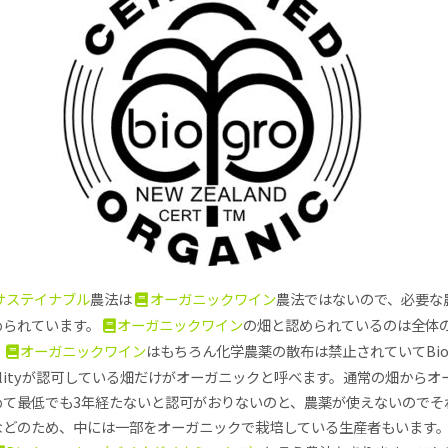
サステイナブル
農法は
オーガニックワイン
農法ではないので、必要な
められています。
オーガニックワイン
の畑と認められているのは全体の
。
オーガニックワイン
はもちろん化学農薬の散布は禁止されていてBio
Qualityが認可している畑だけがオーガニックと呼べます。通常の畑からオ
めて最低でも3年経たないと認可がおりないのと、農薬が使えないのでそ
などのため、中には一部をオーガニックで栽培している生産者もいます