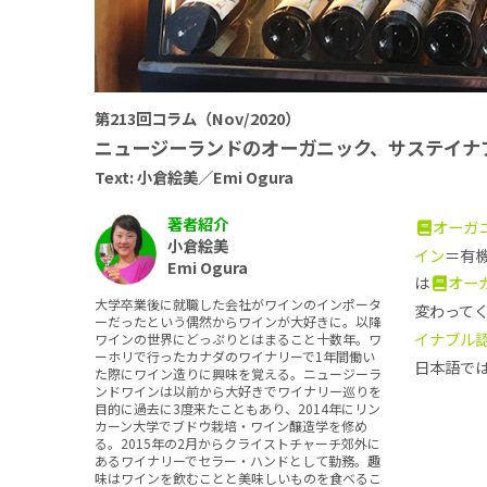
第213回コラム（Nov/2020）
ニュージーランドのオーガニック、サステイナ
Text: 小倉絵美／Emi Ogura
著者紹介
オーガ
小倉絵美
イン
＝有
Emi Ogura
は
オー
大学卒業後に就職した会社がワインのインポータ
変わって
ーだったという偶然からワインが大好きに。以降
イナブル
ワインの世界にどっぷりとはまること十数年。ワ
ーホリで行ったカナダのワイナリーで1年間働い
日本語で
た際にワイン造りに興味を覚える。ニュージーラ
ンドワインは以前から大好きでワイナリー巡りを
目的に過去に3度来たこともあり、2014年にリン
カーン大学でブドウ栽培・ワイン醸造学を修め
る。2015年の2月からクライストチャーチ郊外に
あるワイナリーでセラー・ハンドとして勤務。趣
味はワインを飲むことと美味しいものを食べるこ