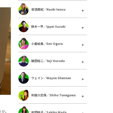
岩須直紀／Naoki Iwasu
鈴木一平／Ippei Suzuki
小倉絵美／Emi Ogura
細田裕二／Yuji Hosoda
ウェイン／Wayne Shennen
利根川志保／Shiho Tonegawa
うか。
和田咲子／Sakiko Wada