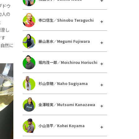
ブドウ
力人の
寺口信生／Shinobu Teraguchi
止
清澄し
です
藤山恵水／Megumi Fujiwara
て自然に
堀内茂一郎／Moichirou Horiuchi
杉山奈穂／Naho Sugiyama
金澤睦実／Mutsumi Kanazawa
小山浩平／Kohei Koyama