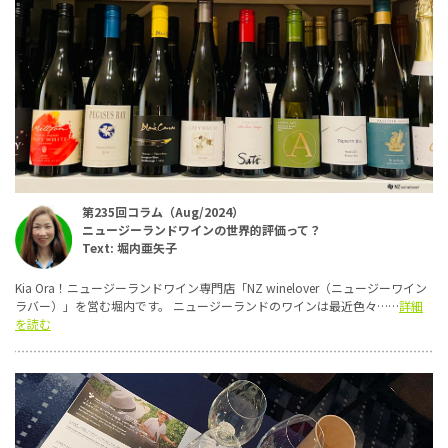
第235回コラム（Aug/2024）
ニュージーランドワインの世界的評価って？
Text: 堀内亜矢子
Kia Ora！ニュージーランドワイン専門店「NZ winelover（ニュージーワイン
ラバー）」を営む堀内です。 ニュージーランドのワインは最近色々……
詳細
を読む