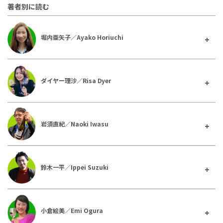
著者別に読む
堀内亜矢子／Ayako Horiuchi
ダイヤー理沙／Risa Dyer
岩須直紀／Naoki Iwasu
鈴木一平／Ippei Suzuki
小倉絵美／Emi Ogura