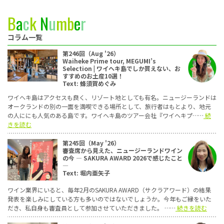
B
a
c
k
N
u
m
b
e
r
コラム一覧
第246回（Aug '26）
Waiheke Prime tour, MEGUMI’s
Selection | ワイヘキ島でしか買えない、お
すすめのお土産10選！
Text: 蜂須賀めぐみ
ワイヘキ島はアクセスも良く、リゾート地としても有名。ニュージーランドは
オークランドの別の一面を満喫できる場所として、旅行者はもとより、地元
の人ににも人気のある島です。ワイヘキ島のツアー会社『ワイヘキプ……
続
きを読む
第245回（May '26）
審査席から見えた、ニュージーランドワイン
の今 ― SAKURA AWARD 2026で感じたこと
―
Text: 堀内亜矢子
ワイン業界にいると、毎年2月のSAKURA AWARD（サクラアワード）の結果
発表を楽しみにしている方も多いのではないでしょうか。今年もご縁をいた
だき、私自身も審査員として参加させていただきました。 ……
続きを読む