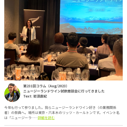
第231回コラム（Aug/2023）
ニュージーランドワイン試飲商談会に行ってきました
Text: 岩須直紀
今年も行って参りました。我らニュージーランドワイン好き（の業務関係
者）の祭典へ。場所は東京・六本木のリッツ・カールトンです。イベント名
は「ニュージーラ……
詳細を読む