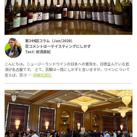
第244回コラム（Jan/2026）
百コメントは一テイスティングにしかず
Text: 岩須直紀
こんにちは。ニュージーランドワインの日本への普及を、日夜企んでいる岩
須＠名古屋です。 さて、百聞は一見にしかずと言いますが、ワインについて
言えば、百コ……
詳細を読む