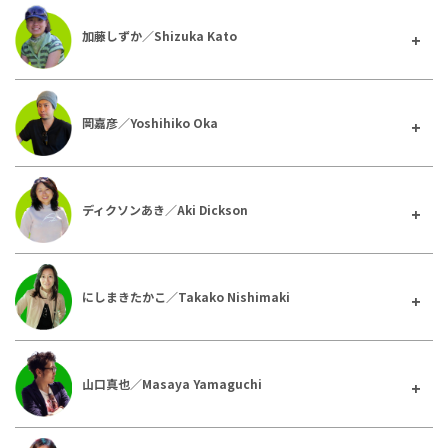
加藤しずか／Shizuka Kato
岡嘉彦／Yoshihiko Oka
ディクソンあき／Aki Dickson
にしまきたかこ／Takako Nishimaki
山口真也／Masaya Yamaguchi