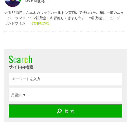
Text: 細田裕二
去る6月3日、六本木のリッツカールトン東京にて行われた、年に一度のニュ
ージーランドワイン試飲会にお邪魔してきました。この試飲会、ニュージー
ランドワイン……
詳細を読む
S
e
a
r
c
h
サイト内検索
検 索