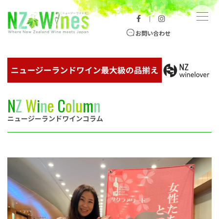
コンテンツへスキップ
メニュー
｜
ニュージーランドワイン総合サイト
お問い合わせ
N
Z
W
i
n
e
C
o
l
u
m
n
ニュージーランドワインコラム