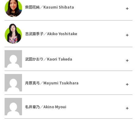
柴田花純／Kasumi Shibata
吉武亜季子／Akiko Yoshitake
武田かおり／Kaori Takeda
月原真弓／Mayumi Tsukihara
名井章乃／Akino Myoui