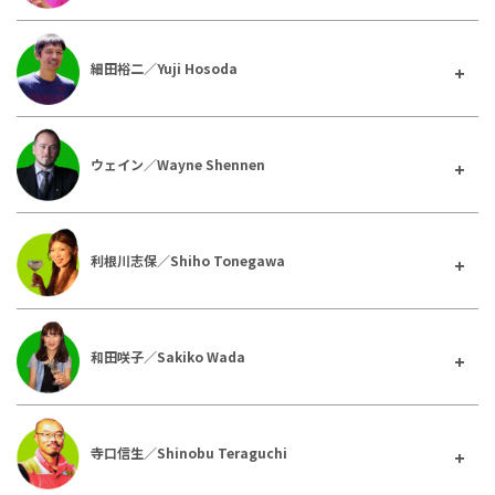
細田裕二／Yuji Hosoda
ウェイン／Wayne Shennen
利根川志保／Shiho Tonegawa
和田咲子／Sakiko Wada
寺口信生／Shinobu Teraguchi