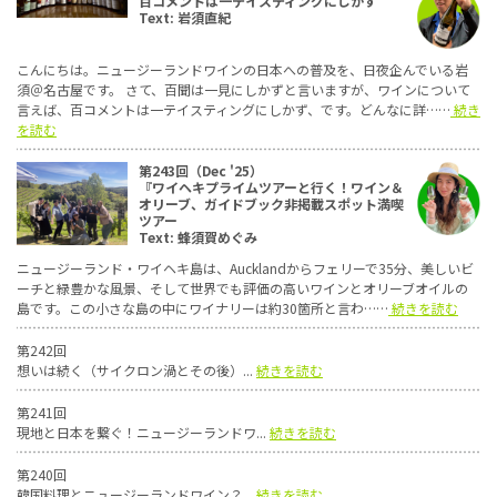
百コメントは一テイスティングにしかず
Text: 岩須直紀
こんにちは。ニュージーランドワインの日本への普及を、日夜企んでいる岩
須＠名古屋です。 さて、百聞は一見にしかずと言いますが、ワインについて
言えば、百コメントは一テイスティングにしかず、です。どんなに詳……
続き
を読む
第243回（Dec '25）
『ワイヘキプライムツアーと行く！ワイン＆
オリーブ、ガイドブック非掲載スポット満喫
ツアー
Text: 蜂須賀めぐみ
ニュージーランド・ワイヘキ島は、Aucklandからフェリーで35分、美しいビ
ーチと緑豊かな風景、そして世界でも評価の高いワインとオリーブオイルの
島です。この小さな島の中にワイナリーは約30箇所と言わ……
続きを読む
第242回
想いは続く（サイクロン渦とその後）...
続きを読む
第241回
現地と日本を繋ぐ！ニュージーランドワ...
続きを読む
第240回
韓国料理とニュージーランドワイン？...
続きを読む