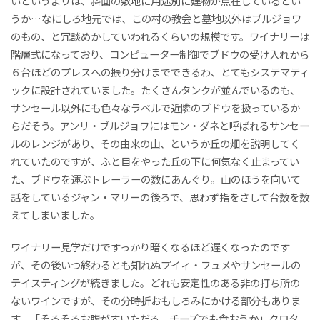
いというよりは、斜面の敷地に用途別に建物が点在しているとい
うか…なにしろ地元では、この村の教会と墓地以外はブルジョワ
のもの、と冗談めかしていわれるくらいの規模です。ワイナリーは
階層式になっており、コンピューター制御でブドウの受け入れから
６台ほどのプレスへの振り分けまでできるわ、とてもシステマティ
ックに設計されていました。たくさんタンクが並んでいるのも、
サンセール以外にも色々なラベルで近隣のブドウを扱っているか
らだそう。アンリ・ブルジョワにはモン・ダネと呼ばれるサンセー
ルのレンジがあり、その由来の山、というか丘の畑を説明してく
れていたのですが、ふと目をやった丘の下に何気なく止まってい
た、ブドウを運ぶトレーラーの数にあんぐり。山のほうを向いて
話をしているジャン・マリーの後ろで、思わず指をさして台数を数
えてしまいました。
ワイナリー見学だけですっかり暗くなるほど遅くなったのです
が、その後いつ終わるとも知れぬプイィ・フュメやサンセールの
テイスティングが続きました。どれも安定性のある非の打ち所の
ないワインですが、その分時折おもしろみにかける部分もありま
す。「そろそろお腹がすいただろ、チーズでも食おうか」クロタ