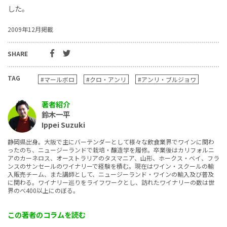
した。
2009年12月掲載
SHARE
TAG
#マールボロ
#クロ・アンリ
#アンリ・ブルジョワ
著者紹介
鈴木一平
Ippei Suzuki
静岡県出身。大阪で主にバーテンダーとして様々な飲食業界でワインに関わ
ったのち、ニュージーランドで栽培・醸造学を履修。卒業後はカリフォルニ
アのカーネロス、オーストラリアのタスマニア、山形、ホークス・ベイ、フラ
ンスのサンセールのワイナリーで経験を積む。現在はワイン・スクールの輸
入販売チーム、また講師として、ニュージーランド・ワインの輸入及び普及
に関わる。ワイナリー巡りをライフワークとし、訪れたワイナリーの数は世
界のべ400以上にのぼる。
この著者のコラムを読む