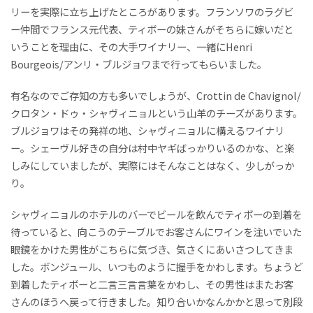
リーを実際に立ち上げたところがあります。フランソワのラグビ
ー仲間でフランス元代表、ティボーの妹さんがそちらに嫁いだと
いうことを理由に、その大手ワイナリー、一緒にHenri
Bourgeois/アンリ・ブルジョワまで行ってもらいました。
有名なのでご存知の方も多いでしょうが、Crottin de Chavignol/
クロタン・ドゥ・シャヴィニョルという山羊のチーズがあります。
ブルジョワはその発祥の地、シャヴィニョルに構えるワイナリ
ー。シェーヴル好きの自分は村中ヤギばっかりいるのかな、と楽
しみにしていましたが、実際にはそんなことはなく、少しがっか
り。
シャヴィニョルのホテルのバーでビールを飲んでティボーの到着を
待っていると、向こうのテーブルでお客さんにワインを注いでいた
眼鏡をかけた男性がこちらに気づき、気さくにあいさつしてきま
した。ボンジュール、いつものように握手をかわします。ちょうど
到着したティボーと二言三言言葉をかわし、その男性はまたお客
さんのほうへ戻って行きました。知り合いかなんかかと思って別段