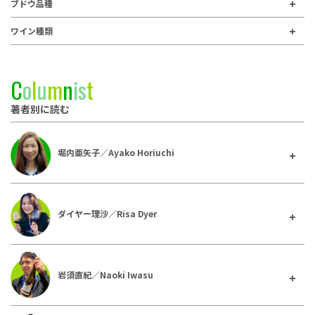
ブドウ品種
ワイン種類
C
o
l
u
m
n
i
s
t
著者別に読む
堀内亜矢子／Ayako Horiuchi
ダイヤー理沙／Risa Dyer
岩須直紀／Naoki Iwasu