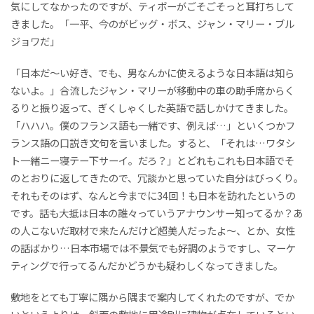
気にしてなかったのですが、ティボーがごそごそっと耳打ちして
きました。「一平、今のがビッグ・ボス、ジャン・マリー・ブル
ジョワだ」
「日本だ～い好き、でも、男なんかに使えるような日本語は知ら
ないよ。」合流したジャン・マリーが移動中の車の助手席からく
るりと振り返って、ぎくしゃくした英語で話しかけてきました。
「ハハハ。僕のフランス語も一緒です、例えば…」といくつかフ
ランス語の口説き文句を言いました。すると、「それは…ワタシ
ト一緒ニー寝テー下サーイ。だろ？」とどれもこれも日本語でそ
のとおりに返してきたので、冗談かと思っていた自分はびっくり。
それもそのはず、なんと今までに34回！も日本を訪れたというの
です。話も大抵は日本の誰々っていうアナウンサー知ってるか？あ
の人こないだ取材で来たんだけど超美人だったよ～、とか、女性
の話ばかり…日本市場では不景気でも好調のようですし、マーケ
ティングで行ってるんだかどうかも疑わしくなってきました。
敷地をとても丁寧に隅から隅まで案内してくれたのですが、でか