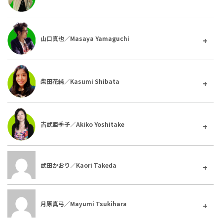
山口真也／Masaya Yamaguchi
柴田花純／Kasumi Shibata
吉武亜季子／Akiko Yoshitake
武田かおり／Kaori Takeda
月原真弓／Mayumi Tsukihara