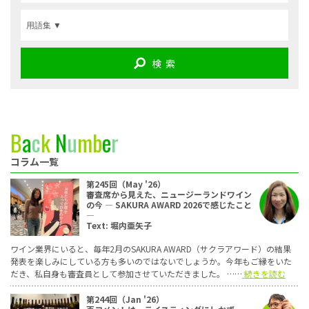
検 索
B
a
c
k
N
u
m
b
e
r
コラム一覧
第245回（May '26）
審査席から見えた、ニュージーランドワイン
の今 ― SAKURA AWARD 2026で感じたこと
―
Text: 堀内亜矢子
ワイン業界にいると、毎年2月のSAKURA AWARD（サクラアワード）の結果
発表を楽しみにしている方も多いのではないでしょうか。今年もご縁をいた
だき、私自身も審査員として参加させていただきました。 ……
続きを読む
第244回（Jan '26）