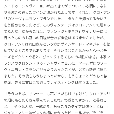
ン・ドゥ・シャヴィニョルが出てきてがっついている間に、なに
やら趣きの違ったワインが注がれたようです。それは、クロ・アン
リのソーヴィニヨン・ブランでした。「タケキを知ってるかい？
もう辞めちゃったけど、このヴィンテージはクロ・アンリで畑やっ
てたんだ。だからこれは、ヴァン・ジャポネさ」ワイナリーには
行ったもののお互いの日程が合わず機会はありませんでしたが、
クロ・アンリは岡田さんという方がヴィンヤード・マネジャーを勤
めていたところでもあります。そういえば会えなかったな～とチ
ーズをパクリとやると、びっくりするくらいの相性のよさ。本家フ
ランスのクロタン・ドゥ・シャヴィニョルに、マールボロのソー
ヴィニヨン・ブランがぴったり合ったことが、とても新鮮に感じ
ました。その後ももうちょっとだから、もうちょっとだからと結
局赤、さらに甘口まで通しでテイスティングは続きました。
「そういえば、サンセールも石ころだらけですけど、クロ・アンリ
の畑にも石たくさん積んでましたね。わざとですか？」と尋ねる
と、「そうなんだ、一緒だろ。石っころのタイプは違うけどね。」
ジャン・マリーはデスクの横にかかったビニール袋をごそごそ