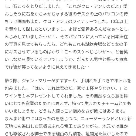
し、石ころをとりだしました。「これがクロ・アンリのだよ」愛
おしそうに石をかちゃかちゃする彼のデスクの上のパソコンの待
ちうけ画面もまた、クロ・アンリのワイナリーでした。10年以上
を費やして探したといいますし、よほど愛着あるんだなぁ～とし
みじみしていました…が！、そのパソコンに入っている日本滞在
の写真を見せてもらったら、どれもこれも試飲会場などで女の子
にキスさせているものばかり！こ～のスケベじじいが～、と苦笑
いしながら見ているせいでしょうか、だんだん男性と撮った写真
では彼が笑ってないように見えてきました…
帰り際、ジャン・マリーがすすすっと、手馴れた手つきでボトルを
包みました。「はい、これは君のだ。家で１杯やりなさい。」と
ワインを１本プレゼントしてくれました。その自然な立ち振る舞
いはとても営業のためとは思えず、持って生まれたチャームとでも
いいましょうか、どうも人懐っこい憎めなさが彼にはあります。
まんまと術中にはまったのを感じつつ、ニュージーランドという新
天地にも進出した気概あふれる帝王でありながら、地元では誰か
らも尊敬される紳士である理由の片鱗を、垣間見た気がしたので