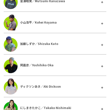
金澤睦実／Mutsumi Kanazawa
小山浩平／Kohei Koyama
加藤しずか／Shizuka Kato
岡嘉彦／Yoshihiko Oka
ディクソンあき／Aki Dickson
にしまきたかこ／Takako Nishimaki