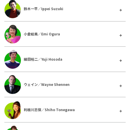
鈴木一平／Ippei Suzuki
小倉絵美／Emi Ogura
細田裕二／Yuji Hosoda
ウェイン／Wayne Shennen
利根川志保／Shiho Tonegawa