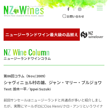
コンテンツへスキップ
メニュー
｜
ニュージーランドワイン総合サイト
お問い合わせ
N
Z
W
i
n
e
C
o
l
u
m
n
ニュージーランドワインコラム
第86回コラム（Nov/2009）
シャヴィニョル村の雄、ジャン・マリー・ブルジョワ
Text: 鈴木一平／Ippei Suzuki
前回サンセールはニュージーランドと共通点が多いと紹介しまし
たが、実際にマールボロにClos Henri/クロ・アンリというワイナ