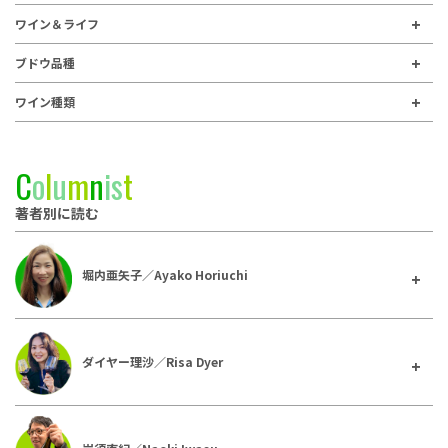
ワイン＆ライフ
ブドウ品種
ワイン種類
C
o
l
u
m
n
i
s
t
著者別に読む
堀内亜矢子／Ayako Horiuchi
ダイヤー理沙／Risa Dyer