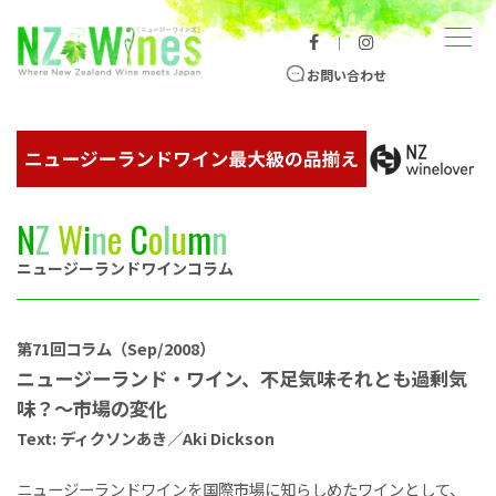
コンテンツへスキップ
メニュー
｜
ニュージーランドワイン総合サイト
お問い合わせ
N
Z
W
i
n
e
C
o
l
u
m
n
ニュージーランドワインコラム
第71回コラム（Sep/2008）
ニュージーランド・ワイン、不足気味それとも過剰気
味？～市場の変化
Text: ディクソンあき／Aki Dickson
ニュージーランドワインを国際市場に知らしめたワインとして、