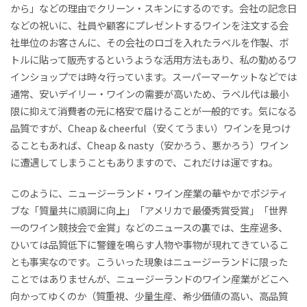
から」などの理由でクリーン・スキンにするのです。会社の記念日
などの祝いに、社員や顧客にプレゼントするワインを注文する会
社単位のお客さんに、その会社のロゴを入れたラベルを作製、ボ
トルに貼って販売するというような活用方法もあり、私の勤めるワ
インショップでは時々行っています。スーパーマーケットなどでは
通常、安いデイリー・ワインの需要が高いため、ラベル代は最小
限に抑えて消費者の元に格安で届けることが一般的です。気になる
品質ですが、Cheap & cheerful（安くてうまい）ワインを見つけ
ることもあれば、Cheap & nasty（安かろう、悪かろう）ワイン
に遭遇してしまうこともありますので、これだけは運ですね。
このように、ニュージーランド・ワイン産業の華やかでポジティ
ブな「質量共に順調に向上」「アメリカで最優秀賞受賞」「世界
一のワイン競技会で金賞」などのニュースの裏では、生産過多、
ひいては品質低下に警鐘を鳴らす人物や事物が現れてきているこ
とも事実なのです。こういった現象はニュージーランドに限った
ことではありませんが、ニュージーランドのワイン産業がどこへ
向かってゆくのか（質重視、少量生産、希少価値の高い、高品質