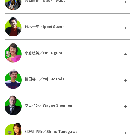
岩須直紀／Naoki Iwasu
鈴木一平／Ippei Suzuki
小倉絵美／Emi Ogura
細田裕二／Yuji Hosoda
ウェイン／Wayne Shennen
利根川志保／Shiho Tonegawa