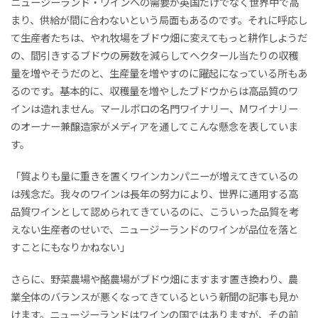
ニュージーランド・ワインへの需要が英国だけでなく世界中で高
まり、供給が間に合わないという局面もあるのです。それに呼応し
て生産者たちは、やれ牧場をブドウ畑に変えてもっと耕作しようだ
の、間引きするブドウの房数を減らしてヘクタール当たりの収穫
量を増やそうだのと、生産量を増やすのに躍起になっている所もあ
るのです。基本的に、収穫量を増やしたブドウからは高品質のワ
インは造れません。マールボロの名門ワイナリー、Mワイナリー
のオーナー兼醸造家がメディアを通してこんな懸念を表していま
す。
「質よりも量に重きを置くワインカンパニーが増えてきているの
は残念だ。我々のワインは長年の努力により、世界に通用する高
品質ワインとして認められてきているのに、こういった品質を考
えない生産者のせいで、ニュージーランドのワインが品位を落と
すことにもなりかねない」
さらに、野菜農場や酪農場がブドウ畑にますます置き換わり、農
業全体のバランスが悪くなってきているという新聞の記事も見か
けます。ニュージーランドはワインの国ではありますが、その前