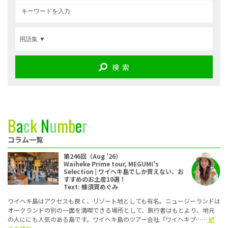
検 索
B
a
c
k
N
u
m
b
e
r
コラム一覧
第246回（Aug '26）
Waiheke Prime tour, MEGUMI’s
Selection | ワイヘキ島でしか買えない、お
すすめのお土産10選！
Text: 蜂須賀めぐみ
ワイヘキ島はアクセスも良く、リゾート地としても有名。ニュージーランドは
オークランドの別の一面を満喫できる場所として、旅行者はもとより、地元
の人ににも人気のある島です。ワイヘキ島のツアー会社『ワイヘキプ……
続