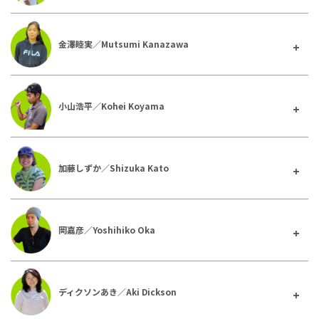
金澤睦実／Mutsumi Kanazawa
小山浩平／Kohei Koyama
加藤しずか／Shizuka Kato
岡嘉彦／Yoshihiko Oka
ディクソンあき／Aki Dickson