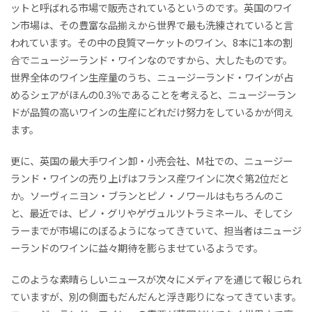
ットと呼ばれる市場で販売されているというのです。英国のワイ
ン市場は、その豊富な品揃えから世界で最も洗練されていると言
われています。その中の良質マーケットのワイン、8本に1本の割
合でニュージーランド・ワインなのですから、大したものです。
世界全体のワイン生産量のうち、ニュージーランド・ワインが占
めるシェアがほんの0.3％であることを考えると、ニュージーラン
ドが品質の高いワインの生産にどれだけ努力をしているかが伺え
ます。
更に、英国の最大手ワイン卸・小売会社、M社での、ニュージー
ランド・ワインの売り上げはフランス産ワインに次ぐ第2位だと
か。ソーヴィニヨン・ブランとピノ・ノワールはもちろんのこ
と、最近では、ピノ・グリやゲヴュルツトラミネール、そしてシ
ラーまでが市場にのぼるようになってきていて、担当者はニュージ
ーランドのワインに益々期待を膨らませているようです。
このような素晴らしいニュースが次々にメディアを通じて報じられ
ていますが、別の側面もだんだんと浮き彫りになってきています。