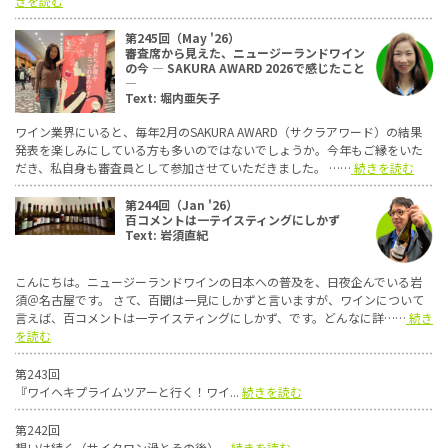
きを読む
第245回（May '26）
審査席から見えた、ニュージーランドワイン
の今 ― SAKURA AWARD 2026で感じたこと
―
Text: 堀内亜矢子
ワイン業界にいると、毎年2月のSAKURA AWARD（サクラアワード）の結果
発表を楽しみにしている方も多いのではないでしょうか。今年もご縁をいた
だき、私自身も審査員として参加させていただきました。 ……
続きを読む
第244回（Jan '26）
百コメントは一テイスティングにしかず
Text: 岩須直紀
こんにちは。ニュージーランドワインの日本への普及を、日夜企んでいる岩
須＠名古屋です。 さて、百聞は一見にしかずと言いますが、ワインについて
言えば、百コメントは一テイスティングにしかず、です。どんなに詳……
続き
を読む
第243回
『ワイヘキプライムツアーと行く！ワイ...
続きを読む
第242回
想いは続く（サイクロン渦とその後）...
続きを読む