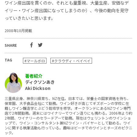
ワイン産出国を貫くのか、それとも量重視、大量生産、安価なデ
イリー・ワイン産出国になってしまうのか）、今後の動向を見守
っていきたいと思います。
2008年10月掲載
SHARE
TAG
#マールボロ
#クラウディ・ベイベイ
著者紹介
ディクソンあき
Aki Dickson
三重県出身、神奈川県育ち、NZ在住。日本では、栄養士の国家資格を持ち、
保育園、大手食品会社にて勤務。ワイン好きが高じてギズボーンの学校に在
籍しワイン醸造学とぶどう栽培学を修学。オークランドにあるNZワイン専門
店で2年間勤務。週末にはワイナリーでワイン造りにも携わる。2006年より約
2年間、ワイナリーのセラードアーで勤務。現在はウェリントンのワインショ
ップで、ワイン・コンサルタント兼NZワイン・バイヤーとして勤める。ワイ
ンに関する執筆活動も行っている。趣味はビーチでのワインとチーズのピクニ
ック。